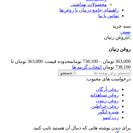
محصولات بهداشتی
راهنمای جامع درمان با روغن‌ها
تماس با ما
سبد خرید
بستن
روغن زنیان
363,000
تومان
–
738,100
تومان
محدوده قیمت: 363,000 تومان تا
738,100 تومان
انتخاب گزینه ها
جستجو
درخواست های محبوب:
روغن آرگان
روغن سیاهدانه
روغن زیتون
روغن خراطین
شیره انگور
رب لیمو
برای دیدن نوشته هایی که دنبال آن هستید تایپ کنید.