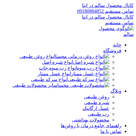
کانال محصول سالم در ایتا
تماس مستقیم 09180884852
کانال محصول سالم در ایتا
تماس مستقیم
خانه
فروشگاه
انواع روغن طبیعی
انواع شیره اصل
انواع رب میوه جات
انواع عسل ممتاز
انواع سرکه طبیعی
سایر محصولات طبیعی
وبلاگ
روغن طبیعی
شیره طبیعی
عسل ارگانیک
رب طبیعی
محصولات بهداشتی
راهنمای جامع درمان با روغن‌ها
تماس با ما