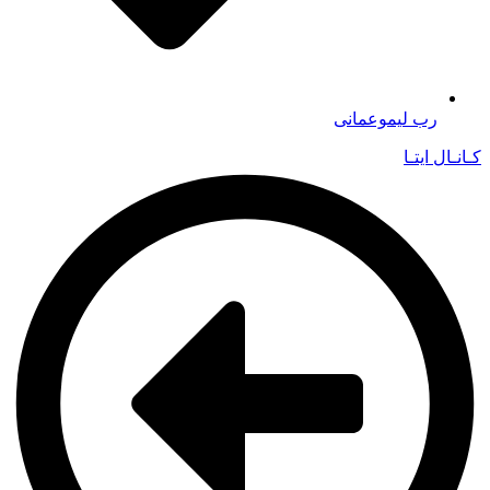
رب لیموعمانی
کـانـال ایتـا