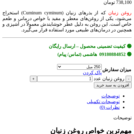
738,100 تومان
روغن زنیان
که از بذرهای زنیان (Cuminum cyminum) استخراج
می‌شود، یکی از روغن‌های معطر و مفید با خواص درمانی و طعم
خاص است. این روغن به دلیل عطر خوشایندش معمولاً در آشپزی و
همچنین در درمان‌های طبیعی مورد استفاده قرار می‌گیرد.
🟢 کیفیت تضمینی محصول – ارسال رایگان
🟢 09180884852 هاشمی (تماس/ پیام)
میزان سفارش
پاک کردن
روغن زنیان عدد
افزودن به سبد خرید
توضیحات
توضیحات تکمیلی
نظرات (0)
توضیحات
مهم‌ترین خواص روغن زنیان