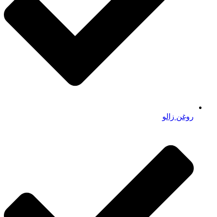
روغن زالو