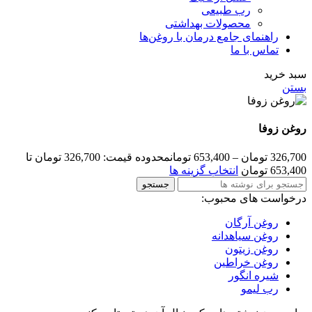
رب طبیعی
محصولات بهداشتی
راهنمای جامع درمان با روغن‌ها
تماس با ما
سبد خرید
بستن
روغن زوفا
326,700
تومان
–
653,400
تومان
محدوده قیمت: 326,700 تومان تا
653,400 تومان
انتخاب گزینه ها
جستجو
درخواست های محبوب:
روغن آرگان
روغن سیاهدانه
روغن زیتون
روغن خراطین
شیره انگور
رب لیمو