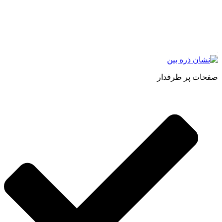
حجم انبوهی از سفارشات در داخل کشور را دارا میباشد ما در زمینه
فروش مستقیم انواع روغنهای درمانی و خوراکی ، انواع شیره های
اصل و طبیعی ، انواع رب میوه جات ، انواع عسل ، سرکه های
طبیعی ، ارده کنجد ، کره بادام زمینی و … فعالیت می کنیم.
صفحات پر طرفدار