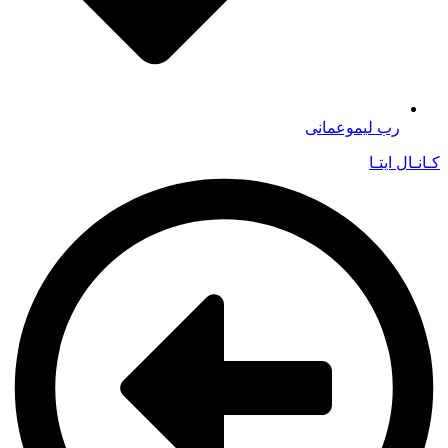
رب لیموعمانی
کـانـال ایتـا