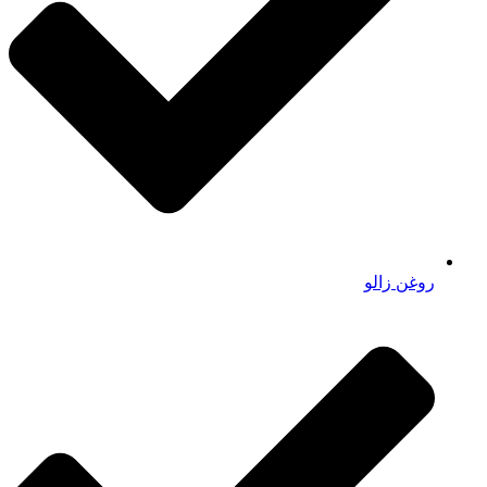
روغن زالو