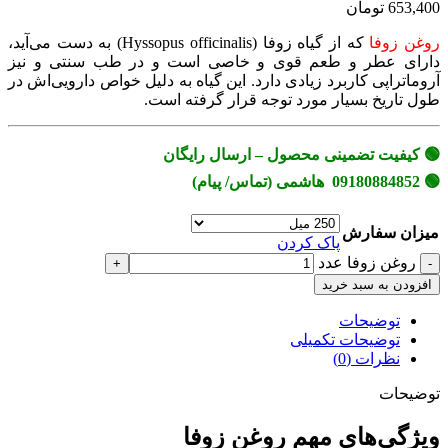
653,400 تومان
روغن زوفا
که از گیاه زوفا (Hyssopus officinalis) به دست می‌آید،
دارای عطر و طعم قوی و خاصی است و در طب سنتی و نیز
آروماتراپی کاربرد زیادی دارد. این گیاه به دلیل خواص دارویی‌اش در
طول تاریخ بسیار مورد توجه قرار گرفته است.
🟢 کیفیت تضمینی محصول – ارسال رایگان
🟢 09180884852 هاشمی (تماس/ پیام)
میزان سفارش
پاک کردن
روغن زوفا عدد
افزودن به سبد خرید
توضیحات
توضیحات تکمیلی
نظرات (0)
توضیحات
ویژگی‌های مهم روغن زوفا