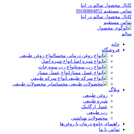
کانال محصول سالم در ایتا
تماس مستقیم 09180884852
کانال محصول سالم در ایتا
تماس مستقیم
خانه
فروشگاه
انواع روغن طبیعی
انواع شیره اصل
انواع رب میوه جات
انواع عسل ممتاز
انواع سرکه طبیعی
سایر محصولات طبیعی
وبلاگ
روغن طبیعی
شیره طبیعی
عسل ارگانیک
رب طبیعی
محصولات بهداشتی
راهنمای جامع درمان با روغن‌ها
تماس با ما