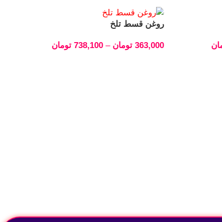
روغن قسط تلخ
ان
363,000
تومان
–
738,100
تومان
انتخاب گزینه‌ها