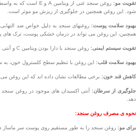
قویت مو:
روغن سنجد غنی از ویت
شود. این روغن همچنین در جلوگیری از ریزش مو موثر است.
بهبود سلامت پوست:
روغنهای سنجد به دلیل خواص ضد التهابی 
همچنین، این روغن می تواند در درمان خشکی پوست، ترک های پ
تقویت سیستم ایمنی:
روغن سنجد با دارا بودن ویتامین C و آنتی اکسیدان ها، سیستم ایمنی بدن را تقویت کرده و به مبارزه با عفونت ها کمک می کند.
بهبود سلامت قلب:
این روغن با تنظیم سطح کلسترول خون، به 
کاهش قند خون:
برخی مطالعات نشان داده اند که این روغن می توا
لوگیری از سرطان:
آنتی اکسیدان های موجود در روغن سنجد با
دهد.
نحوه ی مصرف روغن سنجد:
برای مو:
روغن سنجد را به طور مستقیم روی پوست سر ماساژ داده و پس از 30 دقیقه،