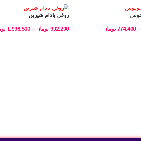
دوس
روغن بادام شیرین
–
774,400
تومان
992,200
تومان
–
1,996,500
توم
انتخاب گزینه‌ها