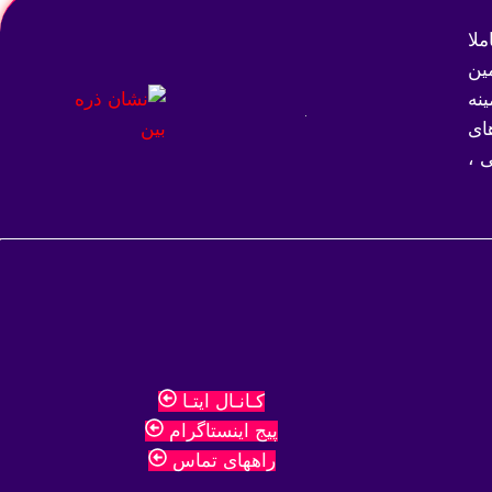
لا
ین
نه
ای
 ،
کـانـال ایتـا
پیج اینستاگرام
راههای تماس