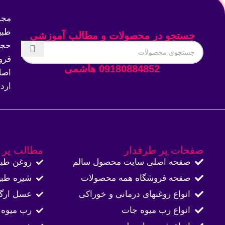
مجم
طبی
جستجو در محصولات و مطالب آموزشی
حجم
فرو
09180884852 هاشمی
اصل
ارد
صفحات پر طرفدار
مطالب پر 
صفحه اصلی سایت محصول سالم
روغن طبی
صفحه فروشگاه همه محصولات​
شیره طبی
انواع روغنهای درمانی و خوراکی
عسل ارگا
انواع رب میوه جات
رب میوه 