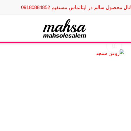
نال محصول سالم در ایتا
تماس مستقیم 09180884852
بزرگنمایی تصویر