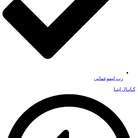
رب لیموعمانی
کـانـال ایتـا