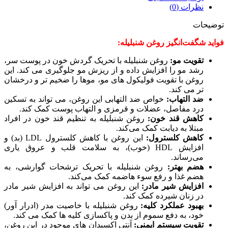
نظرات (0)
توضیحات
فواید شگفت‌انگیز روغن شنبلیله:
تقویت مو:
روغن شنبلیله با تحریک گردش خون در پوست سر،
رشد مو را افزایش داده و از ریزش مو جلوگیری می کند. این
روغن با تقویت فولیکول های مو، موها را ضخیم تر و درخشان
تر می کند.
ضد التهاب:
خواص ضد التهابی این روغن، می تواند به تسکین
درد مفاصل، عضلات و قرمزی و التهاب پوست کمک کند.
کاهش قند خون:
روغن شنبلیله به تنظیم قند خون در افراد
مبتلا به دیابت کمک می‌کند.
کاهش کلسترول:
این روغن با کاهش کلسترول LDL (بد) و
افزایش HDL (خوب)، به سلامت قلب و عروق یاری
می‌رساند.
هضم بهتر:
روغن شنبلیله با تحریک ترشحات گوارشی، به
هضم غذا و رفع سوء هاضمه کمک می‌کند.
افزایش شیر مادر:
این روغن می تواند به افزایش شیر مادر
در زنان شیرده کمک کند.
بهبود عملکرد کلیه:
روغن شنبلیله با خاصیت مدر (ادرار آور)
خود، به دفع سموم از بدن و پاکسازی کلیه ها کمک می کند.
تقویت سیستم ایمنی:
آنتی اکسیدان های موجود در این روغن،