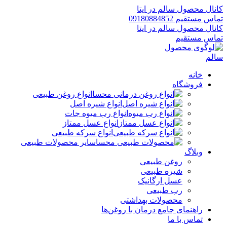
کانال محصول سالم در ایتا
تماس مستقیم 09180884852
کانال محصول سالم در ایتا
تماس مستقیم
خانه
فروشگاه
انواع روغن طبیعی
انواع شیره اصل
انواع رب میوه جات
انواع عسل ممتاز
انواع سرکه طبیعی
سایر محصولات طبیعی
وبلاگ
روغن طبیعی
شیره طبیعی
عسل ارگانیک
رب طبیعی
محصولات بهداشتی
راهنمای جامع درمان با روغن‌ها
تماس با ما