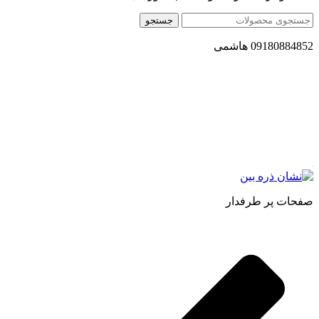
جستجو
09180884852 هاشمی
مجموعه محصول سالم (محسا) با تولید و ارسال محصولاتی کاملا
طبیعی ، اصل و باکیفیت مطلوب به سراسر کشور ، پتانسیل تامین
حجم انبوهی از سفارشات در داخل کشور را دارا میباشد ما در زمینه
فروش مستقیم انواع روغنهای درمانی و خوراکی ، انواع شیره های
اصل و طبیعی ، انواع رب میوه جات ، انواع عسل ، سرکه های
طبیعی ، ارده کنجد ، کره بادام زمینی و … فعالیت می کنیم.
صفحات پر طرفدار