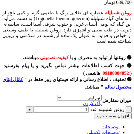
689,700 تومان
روغن شنبلیله
عصاره ای طلایی رنگ با طعمی گرم و کمی تلخ، از
دانه های گیاه شنبلیله (Trigonella foenum-graecum) به دست می‌آید.
این گیاه که بومی آسیای غربی و جنوب شرقی آسیا است، سابقه‌ای
دیرینه در طب سنتی و آشپزی دارد. روغن شنبلیله با طیف وسیعی
از خواص و فواید، به عنوان یک ماده ارزشمند در سلامتی و زیبایی
شناخته شده است.
🟢 روغنها از تولید به مصرف و با
کیفیت تضمینی
میباشند.
🟢 جهت کسب اطلاعات بیشتر تماس بگیرید و یا پیام بفرستید.
(
09180884852
هاشمی )
🟢 تخفیف ، اطلاع رسانی و ارائه قیمتهای روز فقط در ”
کانال ایتای
محصول سالم
” میباشد.
میزان سفارش
پاک کردن
روغن شنبلیله عدد
افزودن به سبد خرید
توضیحات
توضیحات تکمیلی