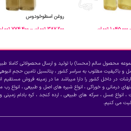
روغن اسطوخودوس
1,045,000
تومان
387,200
تومان
–
774,400
تومان
انتخاب گزینه‌ها
وعه محصول سالم (محسا) با تولید و ارسال محصولاتی کاملا طبی
صل و باکیفیت مطلوب به سراسر کشور ، پتانسیل تامین حجم انبوهی 
رشات در داخل کشور را دارا میباشد ما در زمینه فروش مستقیم انو
نهای درمانی و خوراکی ، انواع شیره های اصل و طبیعی ، انواع رب می
 ، انواع عسل ، سرکه های طبیعی ، ارده کنجد ، کره بادام زمینی و
لیت می کنیم.