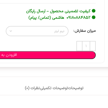
🟢 کیفیت تضمینی محصول – ارسال رایگان
🟢 09180884852 هاشمی (تماس/ پیام)
میزان سفارش
افزودن به 
توضیحات
توضیحات تکمیلی
نظرات (0)