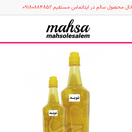
نال محصول سالم در ایتا
تماس مستقیم 09180884852