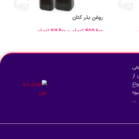
روغن بذر کتان
459,800
تومان
–
919,600
تومان
انتخاب گزینه‌ها
عی
از
اع
وه
 …