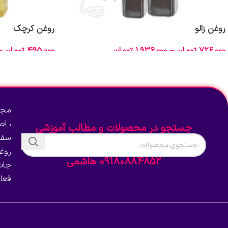
روغن زالو
روغن کرچک
726,000
تومان
–
1,936,000
تومان
495,000
تومان
–
انتخاب گزینه‌ها
انتخاب گزینه‌ها
مجم
، ا
جستجو در محصولات و مطالب آموزشی
سفا
روغ
09180884852 هاشمی
جات
فعا