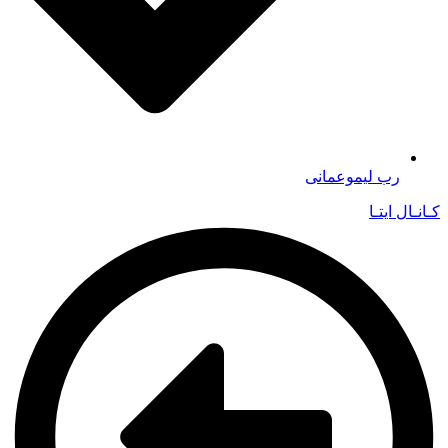
رب لیموعمانی
کـانـال ایتـا