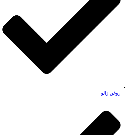
روغن زالو