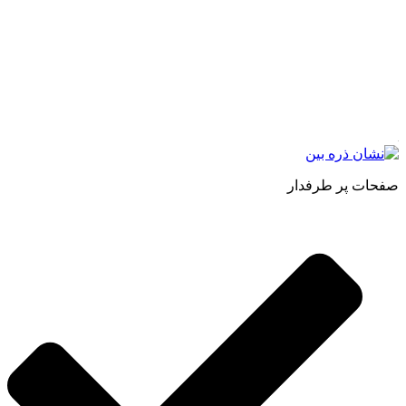
مجموعه محصول سالم (محسا) با تولید و ارسال محصولاتی کاملا
طبیعی ، اصل و باکیفیت مطلوب به سراسر کشور ، پتانسیل تامین
حجم انبوهی از سفارشات در داخل کشور را دارا میباشد ما در زمینه
فروش مستقیم انواع روغنهای درمانی و خوراکی ، انواع شیره های
اصل و طبیعی ، انواع رب میوه جات ، انواع عسل ، سرکه های
طبیعی ، ارده کنجد ، کره بادام زمینی و … فعالیت می کنیم.
صفحات پر طرفدار