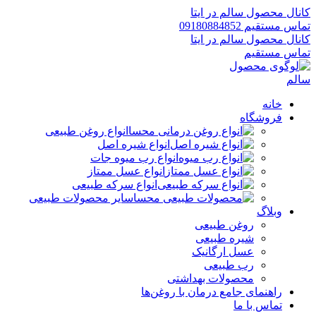
کانال محصول سالم در ایتا
تماس مستقیم 09180884852
کانال محصول سالم در ایتا
تماس مستقیم
خانه
فروشگاه
انواع روغن طبیعی
انواع شیره اصل
انواع رب میوه جات
انواع عسل ممتاز
انواع سرکه طبیعی
سایر محصولات طبیعی
وبلاگ
روغن طبیعی
شیره طبیعی
عسل ارگانیک
رب طبیعی
محصولات بهداشتی
راهنمای جامع درمان با روغن‌ها
تماس با ما