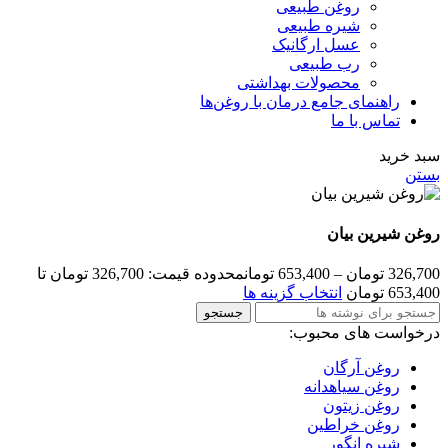
روغن طبیعی
شیره طبیعی
عسل ارگانیک
رب طبیعی
محصولات بهداشتی
راهنمای جامع درمان با روغن‌ها
تماس با ما
سبد خرید
بستن
روغن شیرین بیان
326,700
تومان
–
653,400
تومان
محدوده قیمت: 326,700 تومان تا
653,400 تومان
انتخاب گزینه ها
جستجو
درخواست های محبوب:
روغن آرگان
روغن سیاهدانه
روغن زیتون
روغن خراطین
شیره انگور