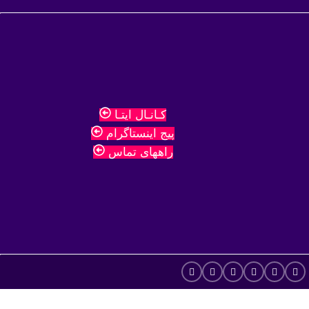
کـانـال ایتـا
پیج اینستاگرام
راههای تماس