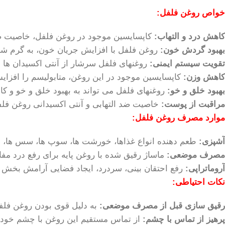
خواص روغن فلفل:
کاهش درد و التهاب:
کاپسایسین موجود در روغن فلفل، خاصیت ضد 
بهبود گردش خون:
روغن فلفل با افزایش جریان خون، به گرم شدن
تقویت سیستم ایمنی:
روغنهای فلفل سرشار از آنتی اکسیدان ها 
کاهش وزن:
کاپسایسین موجود در این روغن، متابولیسم را افزای
بهبود خلق و خو:
روغنهای فلفل می تواند به بهبود خلق و خو و
مراقبت از پوست:
خاصیت ضد التهابی و آنتی اکسیدانی روغن فلفل
موارد مصرف روغن فلفل:
آشپزی:
طعم دهنده انواع غذاها، خورشت ها، سوپ ها، سس ها، مر
مصرف موضعی:
ماساژ رقیق شده با روغن پایه برای رفع درد مفا
آروماتراپی:
رفع احتقان بینی، سردرد، ایجاد فضایی آرامش بخش و
نکات احتیاطی:
رقیق سازی قبل از مصرف موضعی:
به دلیل قوی بودن روغن فلفل،
پرهیز از تماس با چشم:
از تماس مستقیم این روغن با چشم خودد