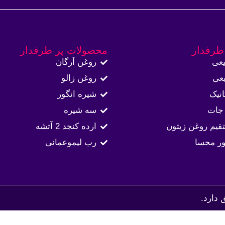
طرفدار
محصولات پر طرفدار
عی
روغن آرگان
عی
روغن زالو
نیک
شیره انگور
جات
سه شیره
قیم روغن زیتون
ارده کنجد 2 آتشه
ور محسا
رب لیموعمانی
دارد.