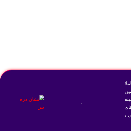
لا
ین
نه
ای
 ،