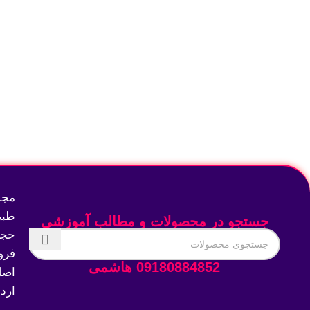
مجم
طبی
جستجو در محصولات و مطالب آموزشی
حجم
فرو
09180884852 هاشمی
اصل
ارد