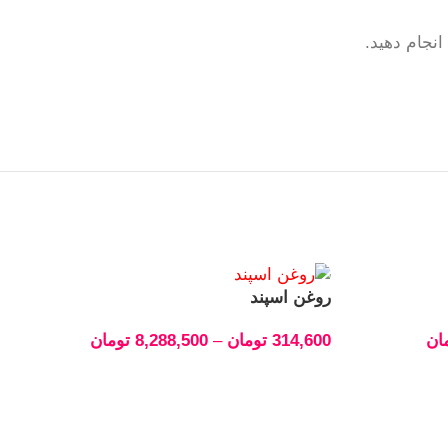
نجام دهید.
روغن اسپند
ان
314,600
تومان
–
8,288,500
تومان
انتخاب گزینه‌ها