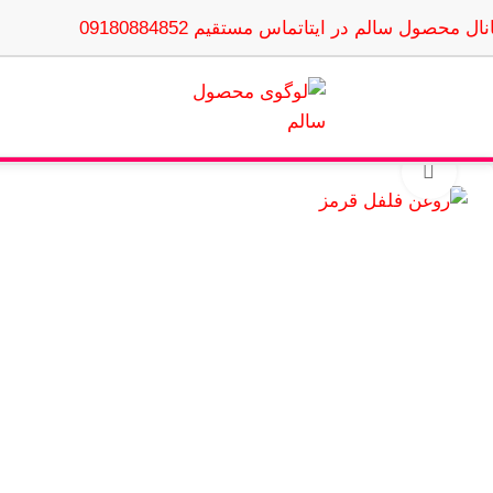
نال محصول سالم در ایتا
تماس مستقیم 09180884852
بزرگنمایی تصویر