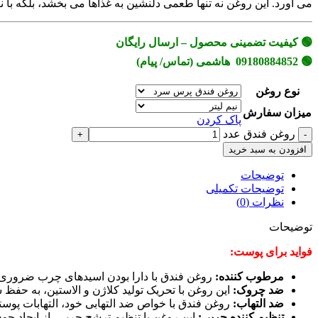
می آورد. این روغن نه تنها طعمی دلنشین به غذاها می بخشد، بلکه با نف
🟢 کیفیت تضمینی محصول – ارسال رایگان
🟢 09180884852 هاشمی (تماس/ پیام)
نوع روغن
میزان سفارش
پاک کردن
روغن فندق عدد
افزودن به سبد خرید
توضیحات
توضیحات تکمیلی
نظرات (0)
توضیحات
فواید برای پوست:
مرطوب کننده:
روغن فندق با دارا بودن اسیدهای چرب ضروری و ویتامین E، رطوبت طبیعی پوست را حفظ کرده و از خشکی و پوسته پوست
ضد چروک:
این روغن با تحریک تولید کلاژن و الاستین، به حف
ضد التهاب:
روغن فندق با خواص ضد التهابی خود، التهابات پوست
تنظیم کننده چربی:
این روغن با تنظیم ترشح چربی، از ایجاد جو