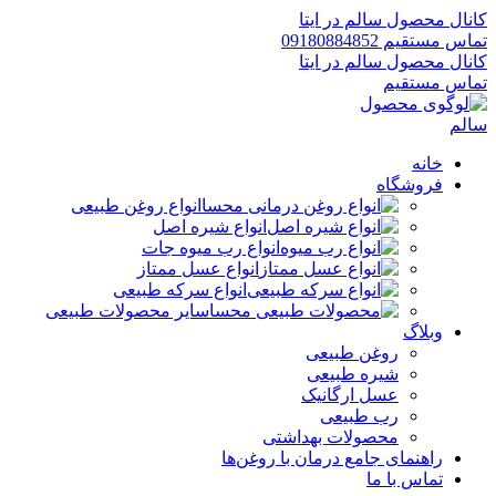
کانال محصول سالم در ایتا
تماس مستقیم 09180884852
کانال محصول سالم در ایتا
تماس مستقیم
خانه
فروشگاه
انواع روغن طبیعی
انواع شیره اصل
انواع رب میوه جات
انواع عسل ممتاز
انواع سرکه طبیعی
سایر محصولات طبیعی
وبلاگ
روغن طبیعی
شیره طبیعی
عسل ارگانیک
رب طبیعی
محصولات بهداشتی
راهنمای جامع درمان با روغن‌ها
تماس با ما