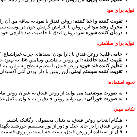
فواید برای مو:
تقویت کننده و احیا کننده:
روغن فندق با نفوذ به ساقه مو، آن ر
محرک رشد مو:
این روغن با افزایش گردش خون در پوست سر، ب
درمان کننده شوره سر:
روغن فندق با خاصیت ضد قارچی خود، شو
فواید برای سلامتی:
حامی قلب:
روغن فندق با دارا بودن اسیدهای چرب غیراشباع، کلسترول بد (LDL) را کاهش داده و کلسترول خوب (HDL) را افزایش می دهد و به
تقویت کننده حافظه:
این روغن با داشتن ویتامین B6، به بهبود عملکرد مغز و حافظه کمک می کند.
تنظیم کننده قند خون:
روغن فندق با تنظیم سطح انسولین، به کنت
تقویت کننده سیستم ایمنی:
این روغن با دارا بودن آنتی اکسیدا
نحوه استفاده:
به صورت موضعی:
می توانید از روغن فندق به عنوان روغن ماس
به صورت خوراکی:
می توانید روغن فندق را به عنوان مکمل غذای
نکات مهم:
هنگام انتخاب روغن فندق، به دنبال محصولی ارگانیک باشید.
روغن فندق را در جای خنک و دور از نور مستقیم خورشید نگهدار
قبل از استفاده از روغن فندق، تست حساسیت را روی قسمت ک