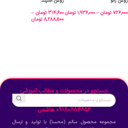
روغن زالو
روغن اسپند
726,000
تومان
–
1,936,000
تومان
314,600
تومان
–
8,288,500
تومان
انتخاب گزینه‌ها
انتخاب گزینه‌ها
جستجو در محصولات و مطالب آموزشی
09180884852 هاشمی
مجموعه محصول سالم (محسا) با تولید و ارسال