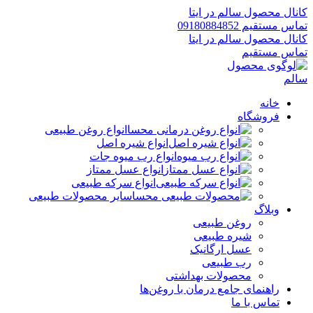
کانال محصول سالم در ایتا
تماس مستقیم 09180884852
کانال محصول سالم در ایتا
تماس مستقیم
خانه
فروشگاه
انواع روغن طبیعی
انواع شیره اصل
انواع رب میوه جات
انواع عسل ممتاز
انواع سرکه طبیعی
سایر محصولات طبیعی
وبلاگ
روغن طبیعی
شیره طبیعی
عسل ارگانیک
رب طبیعی
محصولات بهداشتی
راهنمای جامع درمان با روغن‌ها
تماس با ما