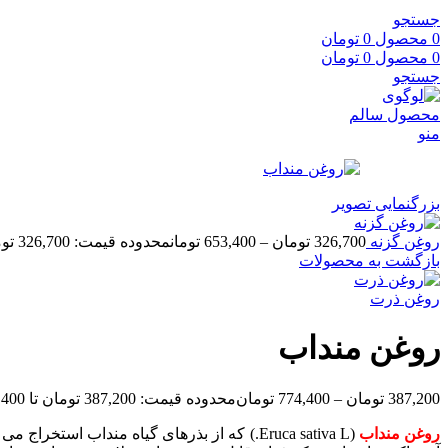
جستجو
0
محصول
0
تومان
0
محصول
0
تومان
جستجو
منو
بزرگنمایی تصویر
روغن گزنه
326,700
تومان
–
653,400
تومان
محدوده قیمت: 326,700 تومان تا 653,400 تومان
بازگشت به محصولات
روغن ذرت
روغن منداب
387,200
تومان
–
774,400
تومان
محدوده قیمت: 387,200 تومان تا 774,400 تومان
روغن منداب
(Eruca sativa L.) که از بذرهای گیاه مندا