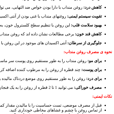
کاهش درد:
روغن منداب با دارا بودن خواص ضد التهابی، می تو
تقویت سیستم ایمنی:
روغنهای منداب با غنی بودن از آنتی اکسید
بهبود سلامت قلب:
این روغن با تنظیم سطح کلسترول خون، به
کاهش قند خون:
برخی مطالعات نشان داده اند که روغن منداب می
جلوگیری از سرطان:
آنتی اکسیدان های موجود در این روغن با 
نحوه ی مصرف روغن منداب:
برای مو:
روغن منداب را به طور مستقیم روی پوست سر ماساژ داده و پس از 30 دقی
برای پوست:
چند قطره از روغن را به مرطوب کننده اضافه کرد
برای درد:
روغن را به طور مستقیم روی موضع دردناک مالیده و 
مصرف خوراکی:
می توانید 1 تا 2 قطره از روغن را به یک فنجان چای یا آب گرم اضافه کنید و بنوشید.
نکات ایمنی:
قبل از مصرف موضعی، تست حساسیت را با مالیدن مقدار کمی از روغن روی 
از تماس روغن با چشم و غشاهای مخاطی خودداری کنید.