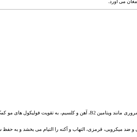
مغان می آورد.
روغن منداب با دارا بودن ویتامین ها و مواد معدنی ضروری مانند ویتامین 
 و ضد میکروبی، قرمزی، التهاب و آکنه را التیام می بخشد و به حفظ 