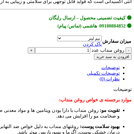
آنتی اکسیدانی است که فواید قابل توجهی برای سلامتی و زیبایی به ار
🟢 کیفیت تضمینی محصول – ارسال رایگان
🟢 09180884852 هاشمی (تماس/ پیام)
میزان سفارش
پاک کردن
روغن منداب عدد
افزودن به سبد خرید
توضیحات
توضیحات تکمیلی
نظرات (0)
توضیحات
موارد برجسته ی خواص روغن منداب:
تقویت مو:
و ضخامت مو را افزایش می دهد.
بهبود سلامت پوست:
روغنهای منداب به دلیل خواص ضد التهابی
درمان خشکی پوست، اگزما و پسوریازیس موثر باشد.