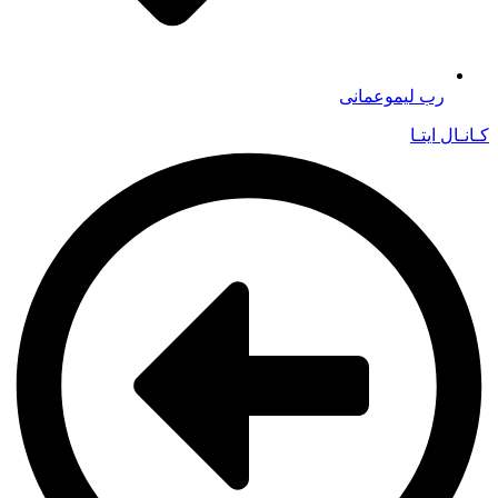
رب لیموعمانی
کـانـال ایتـا