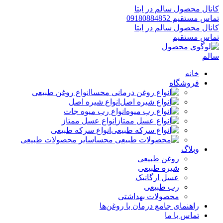
کانال محصول سالم در ایتا
تماس مستقیم 09180884852
کانال محصول سالم در ایتا
تماس مستقیم
خانه
فروشگاه
انواع روغن طبیعی
انواع شیره اصل
انواع رب میوه جات
انواع عسل ممتاز
انواع سرکه طبیعی
سایر محصولات طبیعی
وبلاگ
روغن طبیعی
شیره طبیعی
عسل ارگانیک
رب طبیعی
محصولات بهداشتی
راهنمای جامع درمان با روغن‌ها
تماس با ما