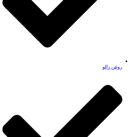
روغن زالو