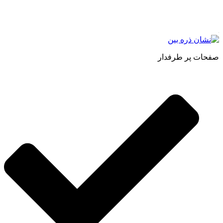
اصل و طبیعی ، انواع رب میوه جات ، انواع عسل ، سرکه های
طبیعی ، ارده کنجد ، کره بادام زمینی و … فعالیت می کنیم.
صفحات پر طرفدار