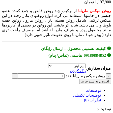
1,197,900 تومان
روغن میکس ماریانا
از ترکیب چند روغن قابض و جمع کننده عضو
جنسی در خانمها استفاده می گردد انواع روغنهای بکار رفته در این
میکس ترکیبی شامل روغن هسته انار ، روغن مازو ، روغن جفت
بلوط و… می باشد. شاید اثر بخشی این روغن در بعضی از کاربردها
مانند محصول پودر و شیاف ماریانا نباشد اما مصرف راحت تری
دارد ( پودر شیاف ماریانا روی عفونت تاثیر خوبی دارد)
🟢 کیفیت تضمینی محصول – ارسال رایگان
🟢 09180884852 هاشمی (تماس/ پیام)
میزان سفارش
پاک کردن
روغن میکس ماریانا عدد
افزودن به سبد خرید
توضیحات
توضیحات تکمیلی
نظرات (0)
توضیحات