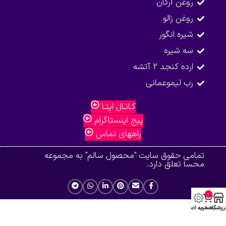
روغن آرگان
روغن زالو
شیره انگور
سه شیره
ارده کنجد 2 آتشه
رب لیموعمانی
کـانـال ایتـا
پیج اینستاگرام
راههای تماس
تمامی حقوق سایت "محصول سالم" به مجموعه
محسا تعلق دارد.
0
روشگاه
سبد خرید
صفحه اصلی