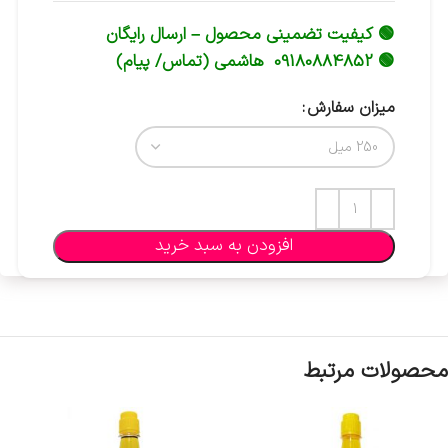
🟢 کیفیت تضمینی محصول – ارسال رایگان
🟢 09180884852 هاشمی (تماس/ پیام)
میزان سفارش
افزودن به سبد خرید
محصولات مرتبط