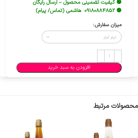
🟢 کیفیت تضمینی محصول – ارسال رایگان
🟢 09180884852 هاشمی (تماس/ پیام)
میزان سفارش
افزودن به سبد خرید
محصولات مرتبط