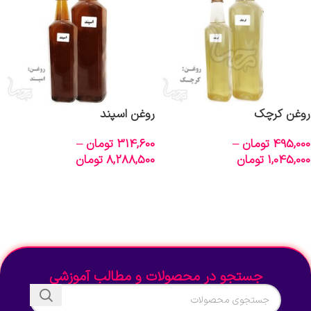
روغن کرچک
روغن اسپند
495,000
تومان
–
314,600
تومان
–
1,045,000
تومان
8,288,500
تومان
انتخاب گزینه‌ها
انتخاب گزینه‌ها
جستجو در محصولات و مطالب آموزشی