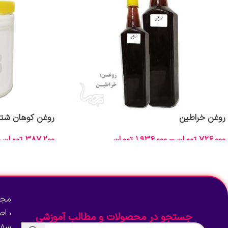
روغن خراطین
روغن کوهان شتر
726,000
تومان
–
1,936,000
تومان
387,200
تومان
انتخاب گزینه‌ها
انتخاب گزینه‌ها
مجم
، ا
جستجو در محصولات و مطالب آموزشی
سفا