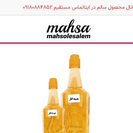
نال محصول سالم در ایتا
تماس مستقیم 09180884852