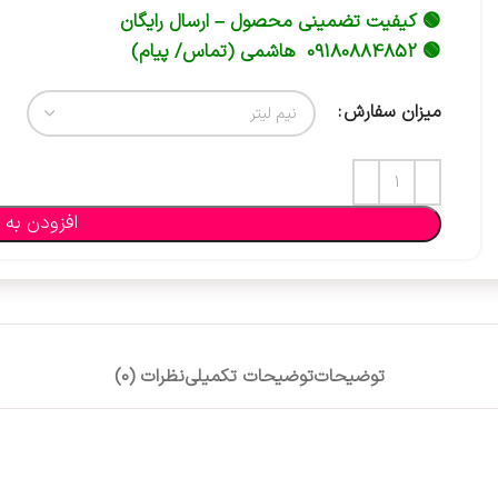
🟢 کیفیت تضمینی محصول – ارسال رایگان
🟢 09180884852 هاشمی (تماس/ پیام)
میزان سفارش
افزودن به 
توضیحات
توضیحات تکمیلی
نظرات (0)