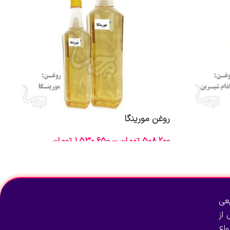
روغن مورینگا
508,200
تومان
–
1,530,650
تومان
انتخاب گزینه‌ها
عی
از
اع