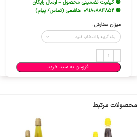
🟢 کیفیت تضمینی محصول – ارسال رایگان
🟢 09180884852 هاشمی (تماس/ پیام)
میزان سفارش
افزودن به سبد خرید
محصولات مرتبط