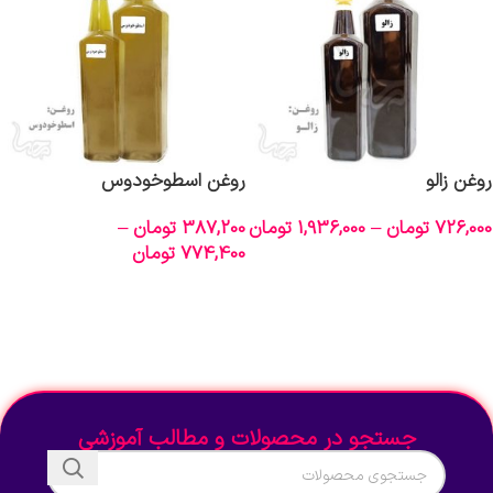
روغن زالو
روغن اسطوخودوس
726,000
تومان
–
1,936,000
تومان
387,200
تومان
–
774,400
تومان
انتخاب گزینه‌ها
انتخاب گزینه‌ها
جستجو در محصولات و مطالب آموزشی