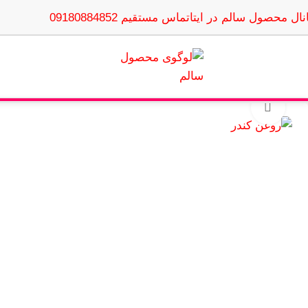
نال محصول سالم در ایتا
تماس مستقیم 09180884852
بزرگنمایی تصویر