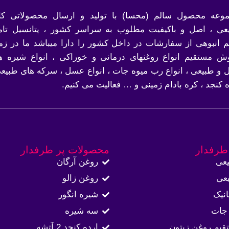
وعه محصول سالم (محسا) با تولید و ارسال محصولاتی کام
عی ، اصل و باکیفیت مطلوب به سراسر کشور ، پتانسیل تام
 انبوهی از سفارشات در داخل کشور را دارا میباشد ما در زمی
ش مستقیم انواع روغنهای درمانی و خوراکی ، انواع شیره ه
 و طبیعی ، انواع رب میوه جات ، انواع عسل ، سرکه های طبیعی
ه کنجد ، کره بادام زمینی و … فعالیت می کنیم.
طرفدار
محصولات پر طرفدار
عی
روغن آرگان
عی
روغن زالو
نیک
شیره انگور
جات
سه شیره
قیم روغن زیتون
ارده کنجد 2 آتشه