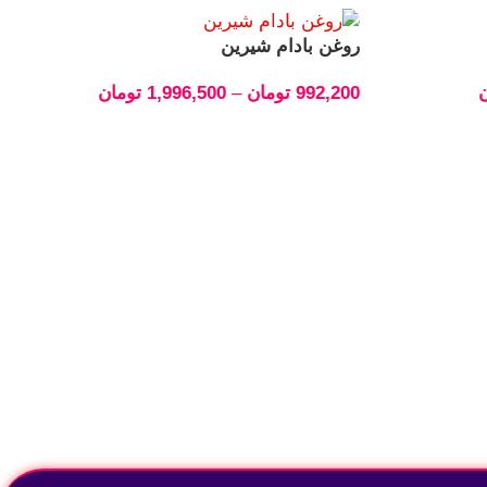
روغن بادام شیرین
ن
992,200
تومان
–
1,996,500
تومان
انتخاب گزینه‌ها