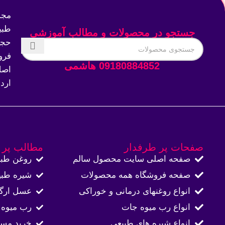
مجم
طبی
جستجو در محصولات و مطالب آموزشی
حجم
فرو
09180884852 هاشمی
اصل
ارد
صفحات پر طرفدار
مطالب پر 
صفحه اصلی سایت محصول سالم
روغن طبی
صفحه فروشگاه همه محصولات​
شیره طبی
انواع روغنهای درمانی و خوراکی
عسل ارگا
انواع رب میوه جات
رب میوه 
انواع شیره های طبیعی
خرید مست