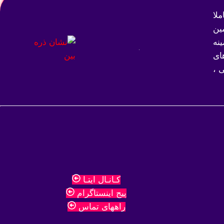
لا
ین
نه
ای
 ،
کـانـال ایتـا
پیج اینستاگرام
راههای تماس