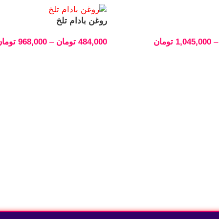
روغن بادام تلخ
–
1,045,000
تومان
484,000
تومان
–
968,000
توما
انتخاب گزینه‌ها