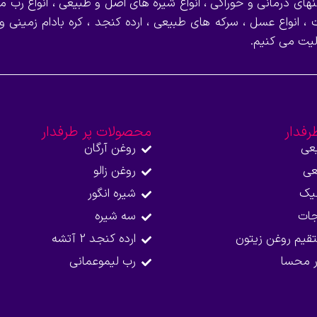
نهای درمانی و خوراکی ، انواع شیره های اصل و طبیعی ، انواع رب می
 ، انواع عسل ، سرکه های طبیعی ، ارده کنجد ، کره بادام زمینی و
لیت می کنیم.
رفدار
محصولات پر طرفدار
عی
روغن آرگان
عی
روغن زالو
نیک
شیره انگور
جات
سه شیره
قیم روغن زیتون
ارده کنجد 2 آتشه
ر محسا
رب لیموعمانی