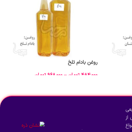
روغن بادام تلخ
484,000
تومان
–
968,000
تومان
انتخاب گزینه‌ها
عی
از
اع