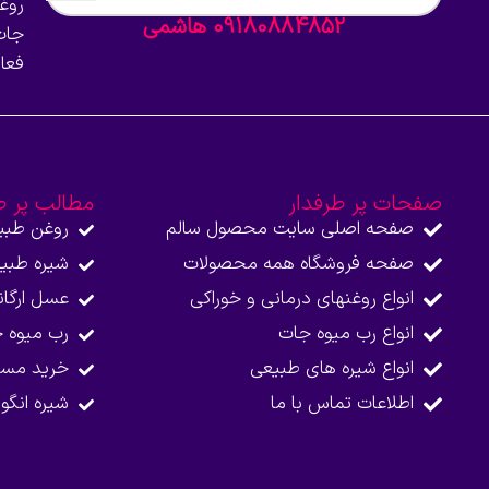
روغ
09180884852 هاشمی
جات
فعا
صفحات پر طرفدار
مطالب پر ط
صفحه اصلی سایت محصول سالم
روغن طبی
صفحه فروشگاه همه محصولات​
شیره طبی
انواع روغنهای درمانی و خوراکی
عسل ارگا
انواع رب میوه جات
رب میوه 
انواع شیره های طبیعی
خرید مست
اطلاعات تماس با ما​
شیره انگو