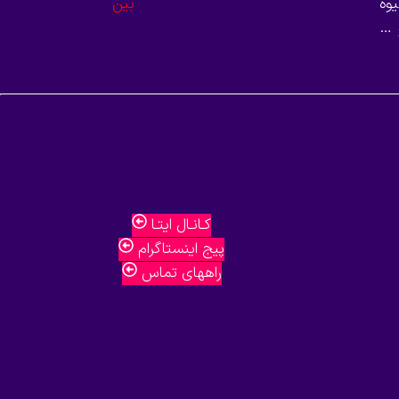
وه
 …
کـانـال ایتـا
پیج اینستاگرام
راههای تماس