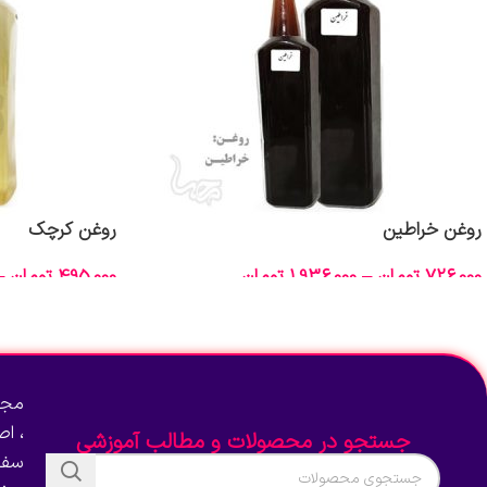
روغن خراطین
روغن کرچک
726,000
تومان
–
1,936,000
تومان
495,000
تومان
–
انتخاب گزینه‌ها
انتخاب گزینه‌ها
مجم
، ا
جستجو در محصولات و مطالب آموزشی
سفا