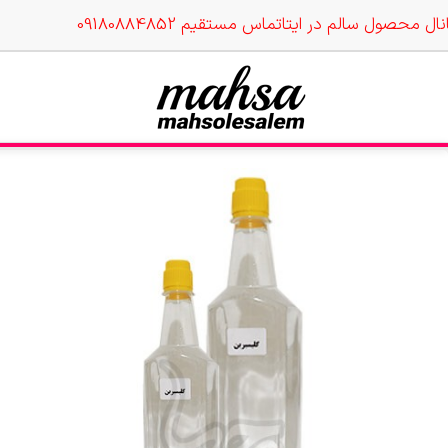
نال محصول سالم در ایتا
تماس مستقیم 09180884852