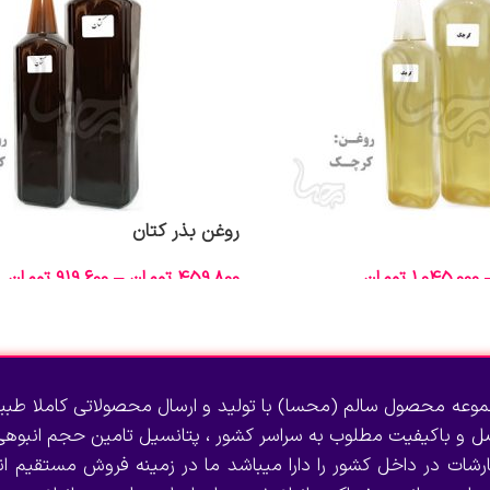
روغن بذر کتان
1,045,000
تومان
459,800
تومان
–
919,600
تومان
انتخاب گزینه‌ها
وعه محصول سالم (محسا) با تولید و ارسال محصولاتی کاملا طبی
صل و باکیفیت مطلوب به سراسر کشور ، پتانسیل تامین حجم انبوهی 
رشات در داخل کشور را دارا میباشد ما در زمینه فروش مستقیم انو