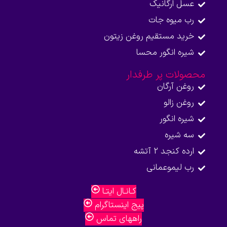
عسل ارگانیک
رب میوه جات
خرید مستقیم روغن زیتون
شیره انگور محسا
محصولات پر طرفدار
روغن آرگان
روغن زالو
شیره انگور
سه شیره
ارده کنجد 2 آتشه
رب لیموعمانی
کـانـال ایتـا
پیج اینستاگرام
راههای تماس