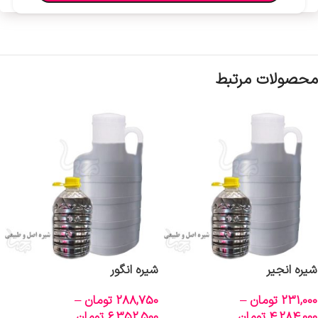
محصولات مرتبط
شیره انجیر
شیره انگور
231,000
تومان
–
288,750
تومان
–
4,284,000
تومان
6,352,500
تومان