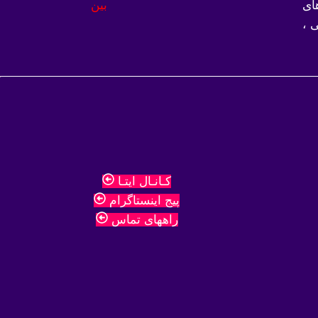
ای
 ،
کـانـال ایتـا
پیج اینستاگرام
راههای تماس