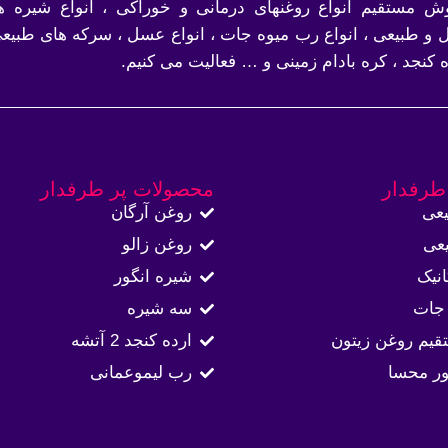
ش مستقیم انواع روغنهای درمانی و خوراکی ، انواع شیره ه
 و طبیعی ، انواع رب میوه جات ، انواع عسل ، سرکه های طبیعی
ه کنجد ، کره بادام زمینی و … فعالیت می کنیم.
طرفدار
محصولات پر طرفدار
عی
روغن آرگان
عی
روغن زالو
نیک
شیره انگور
جات
سه شیره
قیم روغن زیتون
ارده کنجد 2 آتشه
ور محسا
رب لیموعمانی