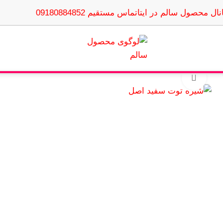
نال محصول سالم در ایتا
تماس مستقیم 09180884852
بزرگنمایی تصویر