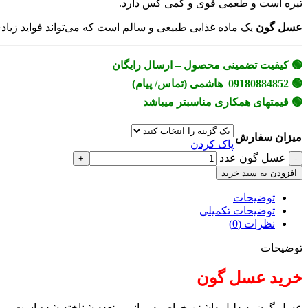
تیره است و طعمی قوی و کمی گس دارد.
عسل گون
یک ماده غذایی طبیعی و سالم است که می‌تواند فواید زیاد
🟢 کیفیت تضمینی محصول – ارسال رایگان
🟢 09180884852 هاشمی (تماس/ پیام)
🟢 قیمتهای همکاری مناسبتر میباشد
میزان سفارش
پاک کردن
عسل گون عدد
افزودن به سبد خرید
توضیحات
توضیحات تکمیلی
نظرات (0)
توضیحات
خرید عسل گون
عسل گون به دلیل داشتن خواص درمانی متعدد شناخته شده است. برخی