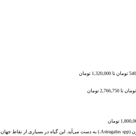
ویژه نوعی عسل تک‌منشأ است که از شهد گل‌های گیاه گون (Astragalus spp.) به دست م