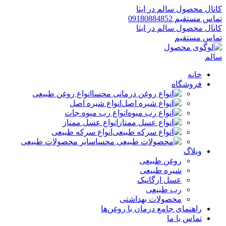
کانال محصول سالم در ایتا
تماس مستقیم 09180884852
کانال محصول سالم در ایتا
تماس مستقیم
خانه
فروشگاه
انواع روغن طبیعی
انواع شیره اصل
انواع رب میوه جات
انواع عسل ممتاز
انواع سرکه طبیعی
سایر محصولات طبیعی
وبلاگ
روغن طبیعی
شیره طبیعی
عسل ارگانیک
رب طبیعی
محصولات بهداشتی
راهنمای جامع درمان با روغن‌ها
تماس با ما