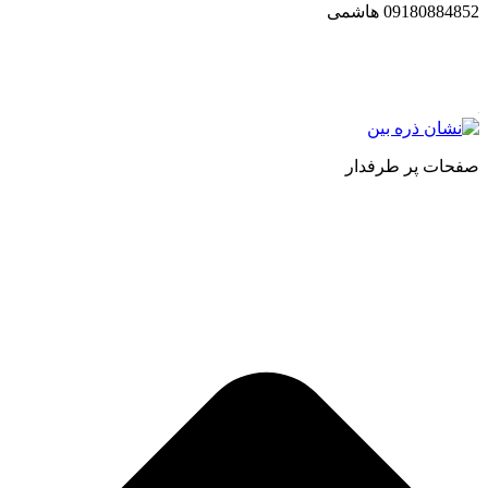
09180884852 هاشمی
مجموعه محصول سالم (محسا) با تولید و ارسال محصولاتی کاملا طبی
مستقیم انواع روغنهای درمانی و خوراکی ، انواع شیره های اصل و طبی
صفحات پر طرفدار