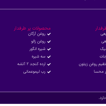
رفدار
محصولات پر طرفدار
عی
روغن آرگان
عی
روغن زالو
نیک
شیره انگور
جات
سه شیره
قیم روغن زیتون
ارده کنجد 2 آتشه
ر محسا
رب لیموعمانی
رد.