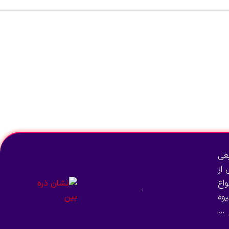
عی
از
اع
وه
 …