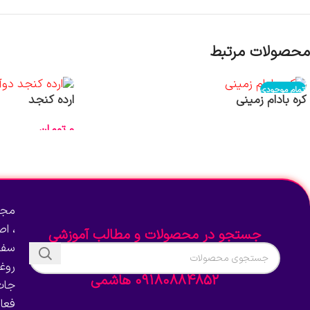
محصولات مرتبط
اتمام موجودی
کره بادام زمینی
ارده کنجد
0
تومان
اطلاعات بیشتر
انتخاب گزینه‌ها
مجم
، ا
جستجو در محصولات و مطالب آموزشی
سفا
روغ
09180884852 هاشمی
جات
فعا