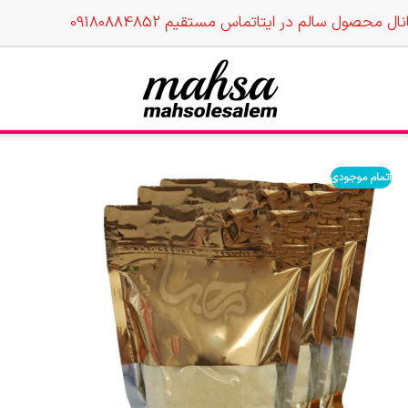
نال محصول سالم در ایتا
تماس مستقیم 09180884852
اتمام موجودی