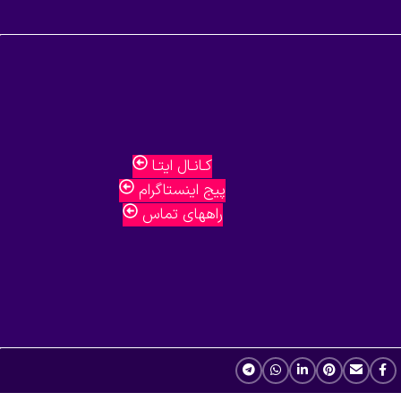
کـانـال ایتـا
پیج اینستاگرام
راههای تماس