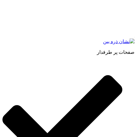
طبیعی ، اصل و باکیفیت مطلوب به سراسر کشور ، پتانسیل تامین
حجم انبوهی از سفارشات در داخل کشور را دارا میباشد ما در زمینه
فروش مستقیم انواع روغنهای درمانی و خوراکی ، انواع شیره های
اصل و طبیعی ، انواع رب میوه جات ، انواع عسل ، سرکه های
طبیعی ، ارده کنجد ، کره بادام زمینی و … فعالیت می کنیم.
صفحات پر طرفدار