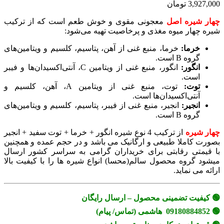
3,927,000 تومان
چهار شیره اصل
معجونی مقوی و خوش طعم است که از ترکیب
شیره چهار میوه مغذی و پرخاصیت تهیه می‌شود:
خرما:
خرما، منبع غنی از آهن، پتاسیم، کلسیم و ویتامین‌های
گروه B است.
انگور:
انگور، منبع غنی از ویتامین C، آنتی‌اکسیدان‌ها و فیبر
است.
توت:
توت، منبع غنی از ویتامین A، آهن، کلسیم و
آنتی‌اکسیدان‌ها است.
انجیر:
انجیر، منبع غنی از فیبر، پتاسیم، کلسیم و ویتامین‌های
گروه B است.
چهار شیره
از ترکیب 4 نوع شیره انگور + خرما + توت سفید + انجیر
بصورت کاملا طبیعی و ارگانیک می باشد و در حجم عمده و همچنین
با قیمتی رقابتی برای خریداران گرامی به سراسر کشور ارسال
میشود گروه محصول سالم(محسا) انواع شیره ها را با کیفیت بالا
ارائه می نماید.
🟢 کیفیت تضمینی محصول – ارسال رایگان
🟢 09180884852 هاشمی (تماس/ پیام)