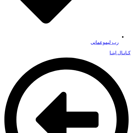
رب لیموعمانی
کـانـال ایتـا