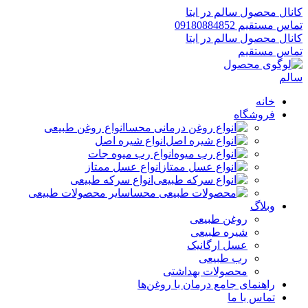
کانال محصول سالم در ایتا
تماس مستقیم 09180884852
کانال محصول سالم در ایتا
تماس مستقیم
خانه
فروشگاه
انواع روغن طبیعی
انواع شیره اصل
انواع رب میوه جات
انواع عسل ممتاز
انواع سرکه طبیعی
سایر محصولات طبیعی
وبلاگ
روغن طبیعی
شیره طبیعی
عسل ارگانیک
رب طبیعی
محصولات بهداشتی
راهنمای جامع درمان با روغن‌ها
تماس با ما