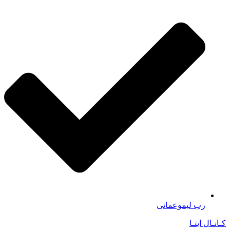
رب لیموعمانی
کـانـال ایتـا