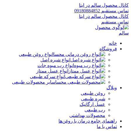
کانال محصول سالم در ایتا
تماس مستقیم 09180884852
کانال محصول سالم در ایتا
تماس مستقیم
خانه
فروشگاه
انواع روغن طبیعی
انواع شیره اصل
انواع رب میوه جات
انواع عسل ممتاز
انواع سرکه طبیعی
سایر محصولات طبیعی
وبلاگ
روغن طبیعی
شیره طبیعی
عسل ارگانیک
رب طبیعی
محصولات بهداشتی
راهنمای جامع درمان با روغن‌ها
تماس با ما