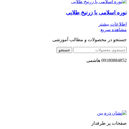
نوره اسلامی با زرنیخ طلایی
اطلاعات بیشتر
مشاهده سریع
جستجو در محصولات و مطالب آموزشی
جستجو
09180884852 هاشمی
مجموعه محصول سالم (محسا) با تولید و ارسال محصولاتی کاملا
طبیعی ، اصل و باکیفیت مطلوب به سراسر کشور ، پتانسیل تامین
حجم انبوهی از سفارشات در داخل کشور را دارا میباشد ما در زمینه
فروش مستقیم انواع روغنهای درمانی و خوراکی ، انواع شیره های
اصل و طبیعی ، انواع رب میوه جات ، انواع عسل ، سرکه های
طبیعی ، ارده کنجد ، کره بادام زمینی و … فعالیت می کنیم.
صفحات پر طرفدار