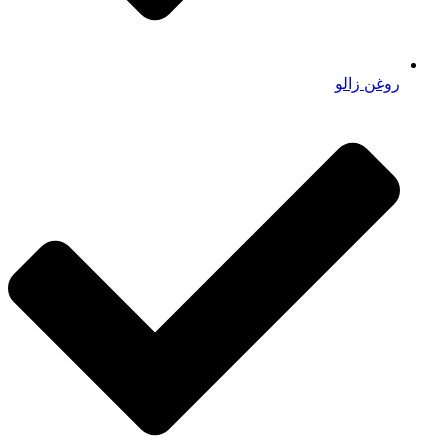
روغن زالو