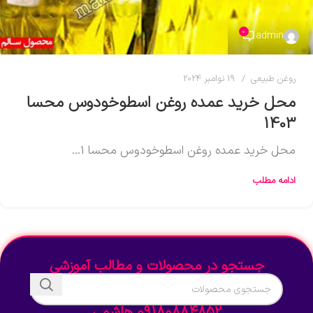
0
admin
روغن طبیعی
19 نوامبر 2024
محل خرید عمده روغن اسطوخودوس محسا
1403
محل خرید عمده روغن اسطوخودوس محسا 1...
ادامه مطلب
جستجو در محصولات و مطالب آموزشی
09180884852 هاشمی