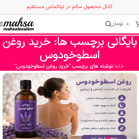
کانال محصول سالم در ایتا
تماس مستقیم
0
تومان
بایگانی برچسب ها: خرید روغن
اسطوخودوس
خانه
نوشته های برچسب "خرید روغن اسطوخودوس"
0