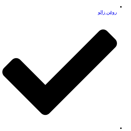
روغن زالو