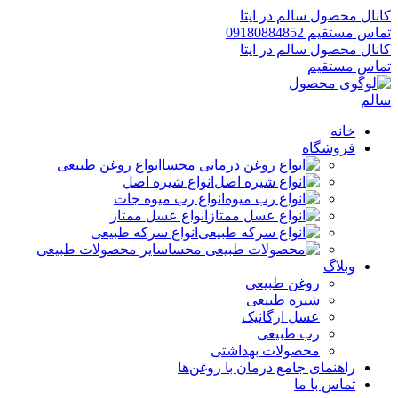
کانال محصول سالم در ایتا
تماس مستقیم 09180884852
کانال محصول سالم در ایتا
تماس مستقیم
خانه
فروشگاه
انواع روغن طبیعی
انواع شیره اصل
انواع رب میوه جات
انواع عسل ممتاز
انواع سرکه طبیعی
سایر محصولات طبیعی
وبلاگ
روغن طبیعی
شیره طبیعی
عسل ارگانیک
رب طبیعی
محصولات بهداشتی
راهنمای جامع درمان با روغن‌ها
تماس با ما