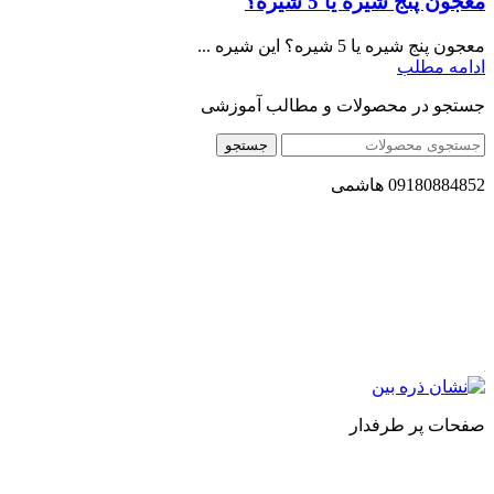
معجون پنج شیره یا 5 شیره؟
معجون پنج شیره یا 5 شیره؟ این شیره ...
ادامه مطلب
جستجو در محصولات و مطالب آموزشی
جستجو
09180884852 هاشمی
مجموعه محصول سالم (محسا) با تولید و ارسال محصولاتی کاملا
طبیعی ، اصل و باکیفیت مطلوب به سراسر کشور ، پتانسیل تامین
حجم انبوهی از سفارشات در داخل کشور را دارا میباشد ما در زمینه
فروش مستقیم انواع روغنهای درمانی و خوراکی ، انواع شیره های
اصل و طبیعی ، انواع رب میوه جات ، انواع عسل ، سرکه های
طبیعی ، ارده کنجد ، کره بادام زمینی و … فعالیت می کنیم.
صفحات پر طرفدار