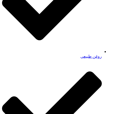
روغن طبیعی