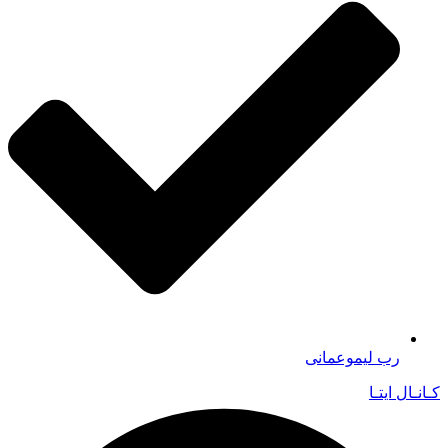
رب لیموعمانی
کـانـال ایتـا