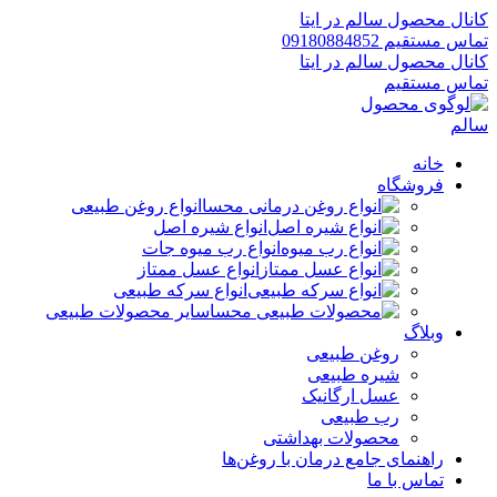
کانال محصول سالم در ایتا
تماس مستقیم 09180884852
کانال محصول سالم در ایتا
تماس مستقیم
خانه
فروشگاه
انواع روغن طبیعی
انواع شیره اصل
انواع رب میوه جات
انواع عسل ممتاز
انواع سرکه طبیعی
سایر محصولات طبیعی
وبلاگ
روغن طبیعی
شیره طبیعی
عسل ارگانیک
رب طبیعی
محصولات بهداشتی
راهنمای جامع درمان با روغن‌ها
تماس با ما