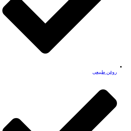
روغن طبیعی