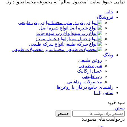
تمامی حقوق سایت "محصول سالم" به مجموعه محسا تعلق دارد.
خانه
فروشگاه
انواع روغن طبیعی
انواع شیره اصل
انواع رب میوه جات
انواع عسل ممتاز
انواع سرکه طبیعی
سایر محصولات طبیعی
وبلاگ
روغن طبیعی
شیره طبیعی
عسل ارگانیک
رب طبیعی
محصولات بهداشتی
راهنمای جامع درمان با روغن‌ها
تماس با ما
سبد خرید
بستن
جستجو
درخواست های محبوب: