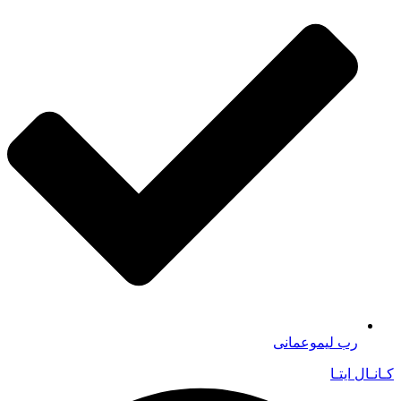
رب لیموعمانی
کـانـال ایتـا