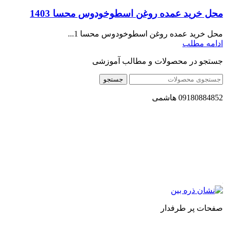
محل خرید عمده روغن اسطوخودوس محسا 1403
محل خرید عمده روغن اسطوخودوس محسا 1...
ادامه مطلب
جستجو در محصولات و مطالب آموزشی
جستجو
09180884852 هاشمی
مجموعه محصول سالم (محسا) با تولید و ارسال محصولاتی کاملا
طبیعی ، اصل و باکیفیت مطلوب به سراسر کشور ، پتانسیل تامین
حجم انبوهی از سفارشات در داخل کشور را دارا میباشد ما در زمینه
فروش مستقیم انواع روغنهای درمانی و خوراکی ، انواع شیره های
اصل و طبیعی ، انواع رب میوه جات ، انواع عسل ، سرکه های
طبیعی ، ارده کنجد ، کره بادام زمینی و … فعالیت می کنیم.
صفحات پر طرفدار