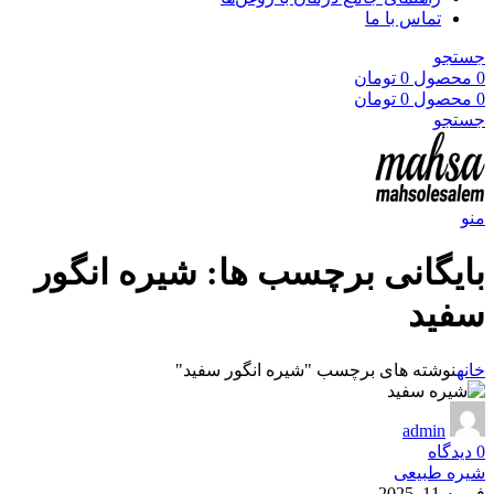
تماس با ما
جستجو
0
محصول
0
تومان
0
محصول
0
تومان
جستجو
منو
بایگانی برچسب ها: شیره انگور
سفید
خانه
نوشته های برچسب "شیره انگور سفید"
admin
0
دیدگاه
شیره طبیعی
فوریه 11, 2025