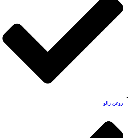
روغن زالو