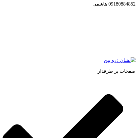
09180884852 هاشمی
مجموعه محصول سالم (محسا) با تولید و ارسال محصولاتی کاملا
طبیعی ، اصل و باکیفیت مطلوب به سراسر کشور ، پتانسیل تامین
حجم انبوهی از سفارشات در داخل کشور را دارا میباشد ما در زمینه
فروش مستقیم انواع روغنهای درمانی و خوراکی ، انواع شیره های
اصل و طبیعی ، انواع رب میوه جات ، انواع عسل ، سرکه های
طبیعی ، ارده کنجد ، کره بادام زمینی و … فعالیت می کنیم.
صفحات پر طرفدار