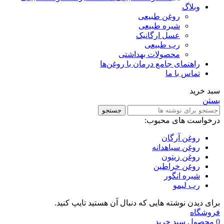
وبلاگ
روغن طبیعی
شیره طبیعی
عسل ارگانیک
رب طبیعی
محصولات بهداشتی
راهنمای جامع درمان با روغن‌ها
تماس با ما
سبد خرید
بستن
جستجو
درخواست های محبوب:
روغن آرگان
روغن سیاهدانه
روغن زیتون
روغن خراطین
شیره انگور
رب لیمو
برای دیدن نوشته هایی که دنبال آن هستید تایپ کنید.
فروشگاه
0
محصول
سبد خرید