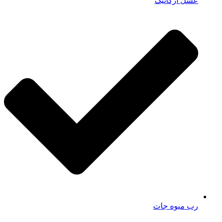
عسل ارگانیک
رب میوه جات