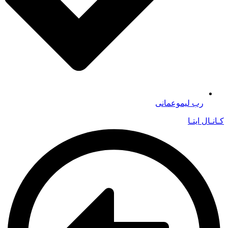
رب لیموعمانی
کـانـال ایتـا