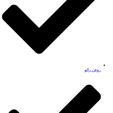
روغن زالو