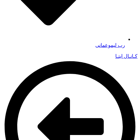
رب لیموعمانی
کـانـال ایتـا