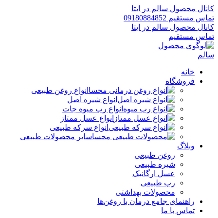
کانال محصول سالم در ایتا
تماس مستقیم 09180884852
کانال محصول سالم در ایتا
تماس مستقیم
خانه
فروشگاه
انواع روغن طبیعی
انواع شیره اصل
انواع رب میوه جات
انواع عسل ممتاز
انواع سرکه طبیعی
سایر محصولات طبیعی
وبلاگ
روغن طبیعی
شیره طبیعی
عسل ارگانیک
رب طبیعی
محصولات بهداشتی
راهنمای جامع درمان با روغن‌ها
تماس با ما