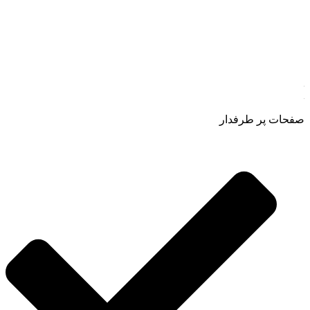
طبیعی ، اصل و باکیفیت مطلوب به سراسر کشور ، پتانسیل تامین
حجم انبوهی از سفارشات در داخل کشور را دارا میباشد ما در زمینه
فروش مستقیم انواع روغنهای درمانی و خوراکی ، انواع شیره های
اصل و طبیعی ، انواع رب میوه جات ، انواع عسل ، سرکه های
طبیعی ، ارده کنجد ، کره بادام زمینی و … فعالیت می کنیم.
صفحات پر طرفدار