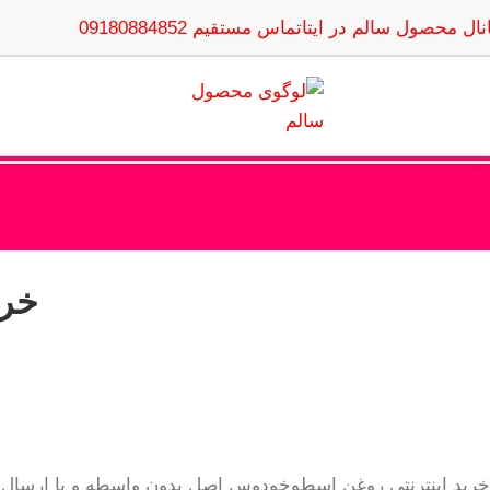
نال محصول سالم در ایتا
تماس مستقیم 09180884852
خری
خرید اینترنتی روغن اسطوخودوس اصل بدون واسطه و با ارسال