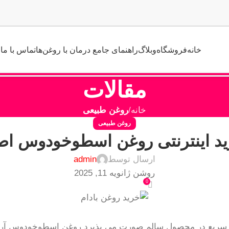
خانه
فروشگاه
وبلاگ
راهنمای جامع درمان با روغن‌ها
تماس با ما
مقالات
خانه
روغن طبیعی
روغن طبیعی
د اینترنتی روغن اسطوخودوس ا
ارسال توسط
admin
روشن ژانویه 11, 2025
0
 سریع در محصول سالم صورت می پذیرد روغن اسطوخودوس آرامش