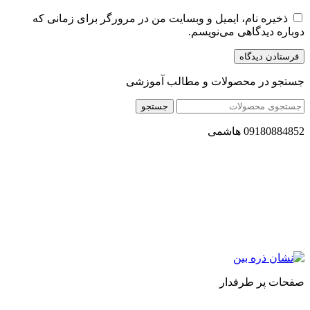
ذخیره نام، ایمیل و وبسایت من در مرورگر برای زمانی که
دوباره دیدگاهی می‌نویسم.
جستجو در محصولات و مطالب آموزشی
جستجو
09180884852 هاشمی
مجموعه محصول سالم (محسا) با تولید و ارسال محصولاتی کاملا
طبیعی ، اصل و باکیفیت مطلوب به سراسر کشور ، پتانسیل تامین
حجم انبوهی از سفارشات در داخل کشور را دارا میباشد ما در زمینه
فروش مستقیم انواع روغنهای درمانی و خوراکی ، انواع شیره های
اصل و طبیعی ، انواع رب میوه جات ، انواع عسل ، سرکه های
طبیعی ، ارده کنجد ، کره بادام زمینی و … فعالیت می کنیم.
صفحات پر طرفدار