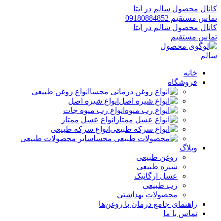
کانال محصول سالم در ایتا
تماس مستقیم 09180884852
کانال محصول سالم در ایتا
تماس مستقیم
خانه
فروشگاه
انواع روغن طبیعی
انواع شیره اصل
انواع رب میوه جات
انواع عسل ممتاز
انواع سرکه طبیعی
سایر محصولات طبیعی
وبلاگ
روغن طبیعی
شیره طبیعی
عسل ارگانیک
رب طبیعی
محصولات بهداشتی
راهنمای جامع درمان با روغن‌ها
تماس با ما