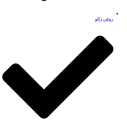
روغن زالو