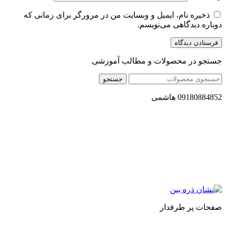
ذخیره نام، ایمیل و وبسایت من در مرورگر برای زمانی که
دوباره دیدگاهی می‌نویسم.
جستجو در محصولات و مطالب آموزشی
جستجو
09180884852 هاشمی
مجموعه محصول سالم (محسا) با تولید و ارسال محصولاتی کاملا
طبیعی ، اصل و باکیفیت مطلوب به سراسر کشور ، پتانسیل تامین
حجم انبوهی از سفارشات در داخل کشور را دارا میباشد ما در زمینه
فروش مستقیم انواع روغنهای درمانی و خوراکی ، انواع شیره های
اصل و طبیعی ، انواع رب میوه جات ، انواع عسل ، سرکه های
طبیعی ، ارده کنجد ، کره بادام زمینی و … فعالیت می کنیم.
صفحات پر طرفدار