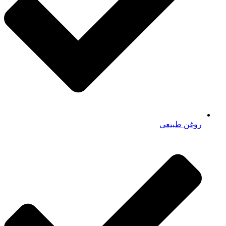
روغن طبیعی