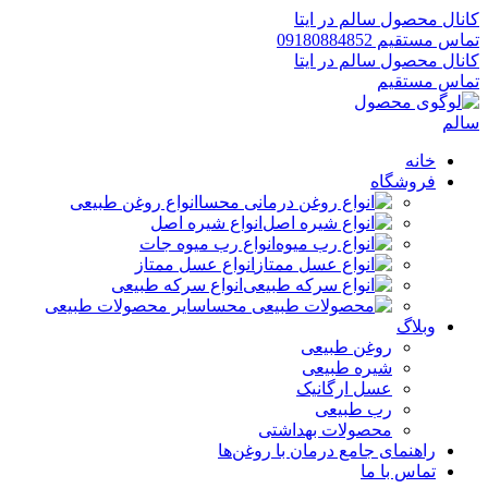
کانال محصول سالم در ایتا
تماس مستقیم 09180884852
کانال محصول سالم در ایتا
تماس مستقیم
خانه
فروشگاه
انواع روغن طبیعی
انواع شیره اصل
انواع رب میوه جات
انواع عسل ممتاز
انواع سرکه طبیعی
سایر محصولات طبیعی
وبلاگ
روغن طبیعی
شیره طبیعی
عسل ارگانیک
رب طبیعی
محصولات بهداشتی
راهنمای جامع درمان با روغن‌ها
تماس با ما