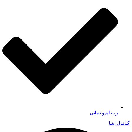
رب لیموعمانی
کـانـال ایتـا