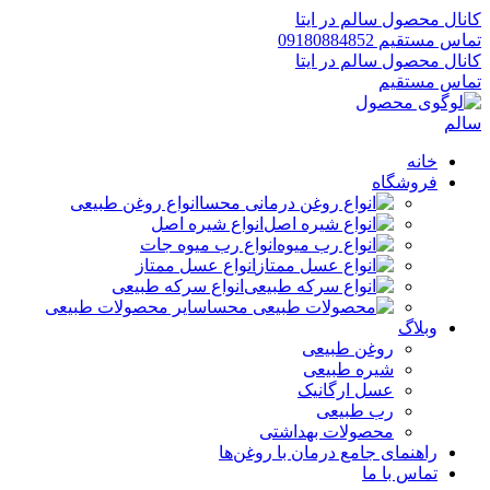
کانال محصول سالم در ایتا
تماس مستقیم 09180884852
کانال محصول سالم در ایتا
تماس مستقیم
خانه
فروشگاه
انواع روغن طبیعی
انواع شیره اصل
انواع رب میوه جات
انواع عسل ممتاز
انواع سرکه طبیعی
سایر محصولات طبیعی
وبلاگ
روغن طبیعی
شیره طبیعی
عسل ارگانیک
رب طبیعی
محصولات بهداشتی
راهنمای جامع درمان با روغن‌ها
تماس با ما