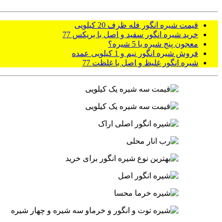
قیمت شیره انگور فله ظرف 20 کیلویی
خرید شیره انگور سفید و اصل با بریکس 77
معجون پنج شیره یا 5 شیره؟
فروش شیره انگور نیم و 1 کیلویی عمده
شیره انگور غلیظ و اصل با غلظت 77