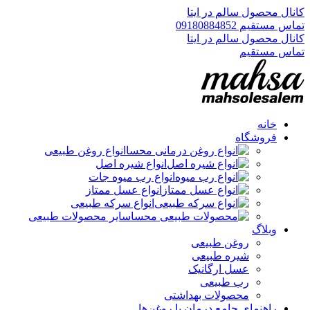
کانال محصول سالم در ایتا
تماس مستقیم 09180884852
کانال محصول سالم در ایتا
تماس مستقیم
خانه
فروشگاه
انواع روغن طبیعی
انواع شیره اصل
انواع رب میوه جات
انواع عسل ممتاز
انواع سرکه طبیعی
سایر محصولات طبیعی
وبلاگ
روغن طبیعی
شیره طبیعی
عسل ارگانیک
رب طبیعی
محصولات بهداشتی
راهنمای جامع درمان با روغن‌ها