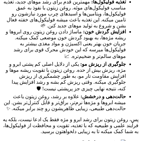
تغذیه فولیکول‌ها:
مهمترین قدم برای رشد موهای جدید، تغذیه
مناسب فولیکول‌های موئه. روغن زیتون با نفوذ به عمق
فولیکول‌ها، ویتامین‌ها و اسیدهای چرب مورد نیازشون رو
تامین میکنه. این تغذیه باعث میشه فولیکول‌های خفته فعال
بشن و شروع به تولید موهای جدید کنن. 🌱
افزایش گردش خون:
ماساژ دادن روغن زیتون روی ابروها و
ریشه مژه‌ها، به بهبود گردش خون موضعی کمک میکنه.
جریان خون بهتر یعنی اکسیژن و مواد مغذی بیشتر به
فولیکول‌ها میرسه که این خودش محرک قوی برای رشد
موهای سالم‌تر و ضخیم‌تره. 📈
جلوگیری از ریزش مو:
یکی از دلایل اصلی کم پشتی ابرو و
مژه، ریزش بیش از حده. روغن زیتون با تقویت ریشه موها و
افزایش مقاومت تار مو، به طور چشمگیری از ریزش
جلوگیری میکنه. وقتی ریزش کم بشه و رشد افزایش پیدا
کنه، نتیجه نهایی چیزی جز پرپشتی نیست! 🛡️
حالت‌دهی و درخشش:
علاوه بر رشد، روغن زیتون باعث
میشه ابروها و مژه‌ها نرم‌تر، براق‌تر و قابل کنترل‌تر بشن. این
حالت‌دهی طبیعی، زیبایی ظاهریشون رو چند برابر میکنه. ✨
پس، روغن زیتون برای رشد ابرو و مژه فقط یک ادعا نیست، بلکه یه
فرآیند علمی و طبیعیه که با تغذیه، تقویت و محافظت از فولیکول‌ها،
به شما کمک میکنه تا به زیبایی دلخواهتون برسید.