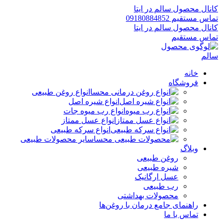
کانال محصول سالم در ایتا
تماس مستقیم 09180884852
کانال محصول سالم در ایتا
تماس مستقیم
خانه
فروشگاه
انواع روغن طبیعی
انواع شیره اصل
انواع رب میوه جات
انواع عسل ممتاز
انواع سرکه طبیعی
سایر محصولات طبیعی
وبلاگ
روغن طبیعی
شیره طبیعی
عسل ارگانیک
رب طبیعی
محصولات بهداشتی
راهنمای جامع درمان با روغن‌ها
تماس با ما