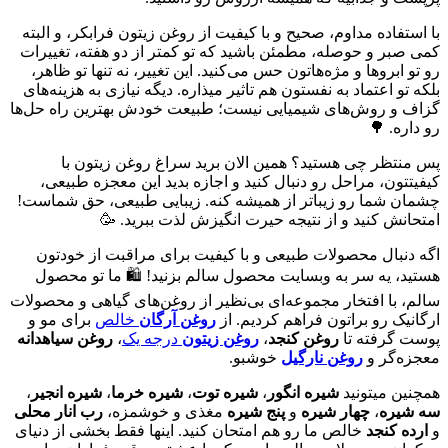
با استفاده مداوم، صحیح و با کیفیت از روغن زیتون فرابکر، و البته
کمی صبر و حوصله، مطمئن باشید که تو کمتر از دو هفته، تغییرات
رو تو ابروها و مژه‌هاتون حس می‌کنید. این تغییر، نه تنها تو ظاهر،
بلکه تو اعتماد به نفستون هم تاثیر میذاره. دیگه نیازی به هزینه‌های
گزاف و روش‌های شیمیایی نیست؛ طبیعت خودش بهترین راه حل‌ها
رو داره. 🌳
پس منتظر چی هستید؟ همین الان برید سراغ روغن زیتون با
کیفیتتون، مراحل رو دنبال کنید و اجازه بدید این معجزه طبیعی،
چشمان شما رو زیباتر از همیشه کنه. زیبایی طبیعی، حق شماست!
امتحانش کنید و از نتیجه حیرت انگیزش لذت ببرید. 🥳
اگه دنبال محصولات طبیعی و با کیفیت برای مراقبت از خودتون
هستید، یه سر به وبسایت محصول سالم بزنید! 🛍️ ما تو محصول
سالم، با افتخار مجموعه‌ای بی‌نظیر از روغن‌های گیاهی و محصولات
ارگانیک رو براتون فراهم کردیم. از
روغن آرگان
خالص
برای مو و
پوست گرفته تا
روغن کنجد
،
روغن زیتون
درجه یک
،
روغن سیاهدانه
معجزه‌گر و
روغن نارگیل
خوشبو.
همچنین میتونید
شیره انگور
،
شیره توت
،
شیره خرما
،
شیره انجیر
،
سه شیره
،
چهار شیره
و
پنج شیره
مغذی و خوشمزه،
رب انار محلی
و
ارده کنجد
خالص ما رو هم امتحان کنید. اینها فقط بخشی از دنیای