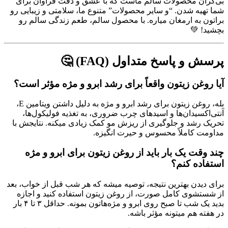
بی‌کران محصولات سالم ماست که با عشق و دقت فراوان برای
شما تهیه شدن. “و سایر محصولات” متنوع ما، سلامتی و زیبایی رو
براتون به ارمغان میاره. با محصول سالم، طعم زندگی سالم رو
بچشید! 💚
پرسش و پاسخ متداول (FAQ) 🤔
آیا روغن زیتون واقعاً برای رشد ابرو و مژه مؤثر است؟
بله، روغن زیتون برای رشد ابرو و مژه به دلیل داشتن ویتامین E،
آنتی‌اکسیدان‌ها و اسیدهای چرب ضروری، به تغذیه فولیکول‌ها،
تحریک رشد و جلوگیری از ریزش مو کمک زیادی میکنه. نتایجش با
مداومت کاملاً محسوس و حیرت انگیزه.
چند وقت یک بار باید از روغن زیتون برای ابرو و مژه
استفاده کنم؟
برای دیدن بهترین نتیجه، توصیه میشه که هر شب قبل از خواب، بعد
از شستشوی کامل صورت، از روغن زیتون استفاده کنید و اجازه
بدید یک شب تا صبح روی ابرو و مژه‌هاتون بمونه. حداقل ۳ تا ۴ بار
در هفته هم میتونه مؤثر باشه.