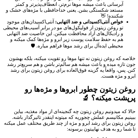
آبرسانی باعث میشه موها نرم‌تر، انعطاف‌پذیرتر و کمتر
مستعد شکستگی بشن. یعنی خداحافظی با مژه‌های خشک و
شکننده! 👋
خواص آنتی‌اکسیدانی و ضد التهابی:
آنتی‌اکسیدان‌های موجود
تو روغن زیتون از فولیکول‌های مو در برابر آسیب‌های محیطی
و رادیکال‌های آزاد محافظت میکنن. این خاصیت ضد التهابی
هم به حفظ سلامت پوست زیر ابرو و مژه‌ها کمک میکنه و
محیطی ایده‌آل برای رشد موها فراهم میاره. 🛡️
خلاصه که روغن زیتون نه تنها موها رو تقویت میکنه، بلکه بهشون
جون تازه میده و باعث میشه هم سالم‌تر باشن و هم سریع‌تر رشد
کنن. پس، واقعاً یه گزینه فوق‌العاده برای روغن زیتون برای رشد
ابرو و مژه هست.
روغن زیتون چطور ابروها و مژه‌ها رو
پرپشت میکنه؟ 🔬
حالا که میدونیم روغن زیتون چه گنجینه‌ای از مواد مغذیه، بیاین
ببینیم مکانیسم عملش چجوریه که میتونه اینقدر تاثیرگذار باشه.
روغن زیتون برای رشد ابرو و مژه از چند طریق مختلف عمل میکنه
تا شما رو به هدف نهاییتون برسونه: