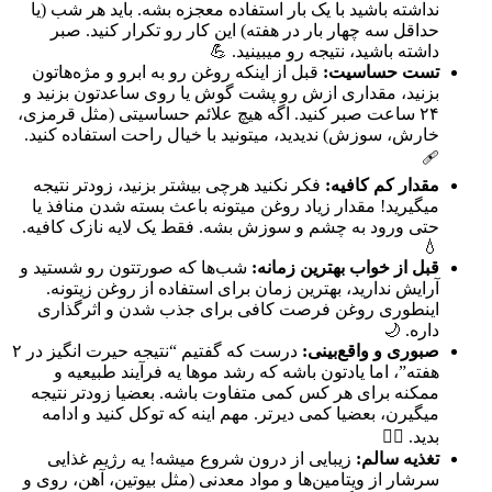
نداشته باشید با یک بار استفاده معجزه بشه. باید هر شب (یا
حداقل سه چهار بار در هفته) این کار رو تکرار کنید. صبر
داشته باشید، نتیجه رو میبینید. 💪
تست حساسیت:
قبل از اینکه روغن رو به ابرو و مژه‌هاتون
بزنید، مقداری ازش رو پشت گوش یا روی ساعدتون بزنید و
۲۴ ساعت صبر کنید. اگه هیچ علائم حساسیتی (مثل قرمزی،
خارش، سوزش) ندیدید، میتونید با خیال راحت استفاده کنید.
🩹
مقدار کم کافیه:
فکر نکنید هرچی بیشتر بزنید، زودتر نتیجه
میگیرید! مقدار زیاد روغن میتونه باعث بسته شدن منافذ یا
حتی ورود به چشم و سوزش بشه. فقط یک لایه نازک کافیه.
💧
قبل از خواب بهترین زمانه:
شب‌ها که صورتتون رو شستید و
آرایش ندارید، بهترین زمان برای استفاده از روغن زیتونه.
اینطوری روغن فرصت کافی برای جذب شدن و اثرگذاری
داره. 🌙
صبوری و واقع‌بینی:
درست که گفتیم “نتیجه حیرت انگیز در ۲
هفته”، اما یادتون باشه که رشد موها یه فرآیند طبیعیه و
ممکنه برای هر کس کمی متفاوت باشه. بعضیا زودتر نتیجه
میگیرن، بعضیا کمی دیرتر. مهم اینه که توکل کنید و ادامه
بدید. 🧘‍♀️
تغذیه سالم:
زیبایی از درون شروع میشه! یه رژیم غذایی
سرشار از ویتامین‌ها و مواد معدنی (مثل بیوتین، آهن، روی و