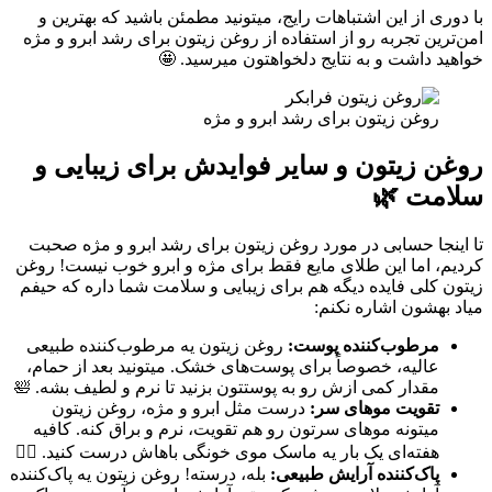
با دوری از این اشتباهات رایج، میتونید مطمئن باشید که بهترین و
امن‌ترین تجربه رو از استفاده از روغن زیتون برای رشد ابرو و مژه
خواهید داشت و به نتایج دلخواهتون میرسید. 🤩
روغن زیتون برای رشد ابرو و مژه
روغن زیتون و سایر فوایدش برای زیبایی و
سلامت 🌿
تا اینجا حسابی در مورد روغن زیتون برای رشد ابرو و مژه صحبت
کردیم، اما این طلای مایع فقط برای مژه و ابرو خوب نیست! روغن
زیتون کلی فایده دیگه هم برای زیبایی و سلامت شما داره که حیفم
میاد بهشون اشاره نکنم:
مرطوب‌کننده پوست:
روغن زیتون یه مرطوب‌کننده طبیعی
عالیه، خصوصاً برای پوست‌های خشک. میتونید بعد از حمام،
مقدار کمی ازش رو به پوستتون بزنید تا نرم و لطیف بشه. 🛀
تقویت موهای سر:
درست مثل ابرو و مژه، روغن زیتون
میتونه موهای سرتون رو هم تقویت، نرم و براق کنه. کافیه
هفته‌ای یک بار یه ماسک موی خونگی باهاش درست کنید. 💇‍♀️
پاک‌کننده آرایش طبیعی:
بله، درسته! روغن زیتون یه پاک‌کننده