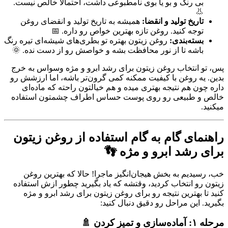
بی رنگ و بو یا بوی نامطبوعی داشت، احتمالاً خالص نیست.
👃
تاریخ تولید و انقضا:
همیشه به تاریخ تولید و انقضای روغن
توجه کنید. روغن تازه بهترین خواص رو داره. 📅
بسته‌بندی:
روغن زیتون بهتره تو بطری‌های شیشه‌ای تیره رنگ
باشه تا از نور محافظت بشه و خواصش رو از دست نده. 🌞
پس، تو انتخاب روغن زیتون برای رشد ابرو و مژه وسواس به خرج
بدین. یه روغن با کیفیت ممکنه کمی گرون‌تر باشه، اما ارزشش رو
داره چون هم نتیجه بهتری میده و هم خیالتون راحته که ماده‌ای
خالص و طبیعی رو روی پوست حساس اطراف چشمتون استفاده
میکنید.
راهنمای گام به گام استفاده از روغن زیتون
برای رشد ابرو و مژه 👣
خب، رسیدیم به بخش هیجان‌انگیز ماجرا! حالا که بهترین روغن
زیتون رو انتخاب کردید، وقتشه که یاد بگیرید چطور ازش استفاده
کنید تا بهترین نتیجه رو برای روغن زیتون برای رشد ابرو و مژه
بگیرید. این مراحل رو دقیق دنبال کنید:
مرحله ۱: آماده‌سازی و تمیز کردن 🚿