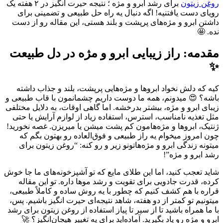
روغن زیتون
برای رشد ابرو و مژه ؛ نتیجه حیرت انگیز در ۲ هفته یک
رویای دست یافتنیه! اگه دنبال یه راه حل طبیعی و تضمینی برای
داشتن ابرو و مژه‌های پرپشت و بلند هستی، این مقاله رو از دست
نده. 🤩
مقدمه: راز زیبایی ابرو و مژه در دل طبیعت
✨
کیه که دلش نخواد ابروها و مژه‌هایی پرپشت، بلند و جذاب داشته
باشه؟ 😍 میدونم، همه ما دوست داریم چشمانمون با قاب طبیعی و
زیبای ابرو و مژه، بیشتر بدرخشه. اما گاهی اوقات، به دلایل مختلفی
مثل تغذیه نامناسب، استرس، استفاده زیاد از لوازم آرایش یا حتی
ژنتیک، ابروها و مژه‌هامون کم پشت میشن یا میریزن. غصه نخورید!
چون امروز میخوام یه راز طبیعی و فوق‌العاده رو بهتون بگم که
میتونه زندگی ابرو و مژه‌هاتونو زیر و رو کنه: “روغن زیتون برای
رشد ابرو و مژه”!
شاید تعجب کنید، اما این طلای مایع که تو آشپزخونه‌های ما جا خوش
کرده، قدرت جادویی برای تقویت و رشد موها داره. تو این مقاله
قراره با هم کشف کنیم که چطور با یه روش ساده و کاملاً طبیعی،
میتونیم تو کمتر از دو هفته، شاهد نتیجه‌ای حیرت انگیز باشیم. پس،
با ما همراه باشید تا از سیر تا پیاز استفاده از روغن زیتون برای رشد
ابرو و مژه رو یاد بگیرید. آماده‌اید برای یه تغییر هیجان‌انگیز؟ 🚀