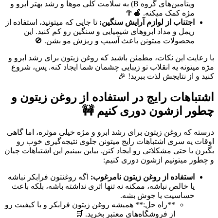
ویتامین‌های گروه B) به سلامت کلی موها و رشد بهتر ابرو و
مژه کمک میکنه. 🍎🥦
اجتناب از لوازم آرایش سنگین:
تا جایی که میتونید، استفاده از
ریمل و مداد ابروهای شیمیایی و سنگین رو کم کنید. این
محصولات میتونن باعث آسیب و ریزش مو بشن. 🚫
با رعایت این نکات، مطمئن باشید که روغن زیتون برای رشد ابرو و
مژه میتونه یه انقلاب تو زیبایی چشمان شما ایجاد کنه. پس، شروع
کنید و از نتایجش لذت ببرید! 🎉
اشتباهات رایج در استفاده از روغن زیتون و
چطور ازشون دوری کنیم 🚧
درسته که روغن زیتون برای رشد ابرو و مژه خیلی موثره، اما گاهی
اوقات یه سری اشتباهات رایج میتونن جلوی نتیجه‌گیری خوب رو
بگیرن یا حتی مشکلاتی رو ایجاد کنن. بیاین ببینیم این اشتباهات چیان
و چطور میتونیم ازشون دوری کنیم:
استفاده از روغن زیتون نامرغوب:
اگه روغنتون فرابکر نباشه
یا خالص نباشه، ممکنه نه تنها اثری نداشته باشه، بلکه باعث
حساسیت یا جوش بشه.
**راه حل:** همیشه روغن زیتون فرابکر و با کیفیت رو
از فروشگاه‌های معتبر بخرید. 🛒