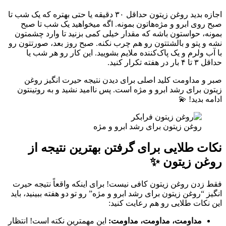
اجازه بدید روغن زیتون حداقل ۳۰ دقیقه یا حتی بهتره که یک شب تا
صبح روی ابرو و مژه‌هاتون بمونه. اگه میخواهید یک شب تا صبح
بمونه، حواستون باشه که مقدار خیلی کمی بزنید تا وارد چشمتون
نشه و پتو و بالشتتون رو هم چرب نکنه. صبح روز بعد، صورتتون رو
با آب ولرم و یک پاک‌کننده ملایم بشویید. این کار رو هر شب یا
حداقل ۳ تا ۴ بار در هفته تکرار کنید.
صبر و مداومت کلید اصلی برای دیدن نتیجه حیرت انگیز روغن
زیتون برای رشد ابرو و مژه است. پس ناامید نشید و به روتینتون
ادامه بدید! 💫
روغن زیتون برای رشد ابرو و مژه
نکات طلایی برای گرفتن بهترین نتیجه از
روغن زیتون ✨
فقط زدن روغن زیتون کافی نیست! برای اینکه واقعاً نتیجه حیرت
انگیز “روغن زیتون برای رشد ابرو و مژه” رو تو دو هفته ببینید، باید
این نکات طلایی رو هم رعایت کنید:
مداومت، مداومت، مداومت:
این مهمترین نکته است! انتظار