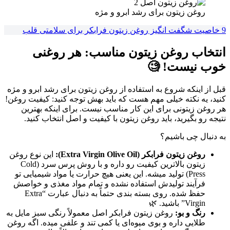
روغن زیتون برای رشد ابرو و مژه
9 خاصیت شگفت انگیز روغن زیتون فرابکر برای سلامتی قلب
انتخاب روغن زیتون مناسب: هر روغنی
خوب نیست! 🧐
قبل از اینکه شروع به استفاده از روغن زیتون برای رشد ابرو و مژه
کنید، یه نکته خیلی مهم هست که باید بهش توجه کنید: کیفیت روغن!
هر روغن زیتونی برای این کار مناسب نیست. برای اینکه بهترین
نتیجه رو بگیرید، باید روغن زیتون با کیفیت و اصل انتخاب کنید.
به دنبال چی باشیم؟
روغن زیتون فرابکر (Extra Virgin Olive Oil):
این نوع روغن
زیتون بالاترین کیفیت رو داره و با روش پرس سرد (Cold
Press) تولید میشه. این یعنی هیچ حرارت یا مواد شیمیایی تو
فرآیند تولیدش استفاده نشده و تمام مواد مغذی و خواصش
حفظ شده. روی بسته بندی حتماً به دنبال عبارت “Extra
Virgin” باشید. 🌿
رنگ و بو:
روغن زیتون فرابکر اصل معمولاً رنگی سبز مایل به
طلایی داره و بوی میوه‌ای یا کمی تند و علفی میده. اگه روغن