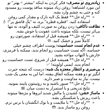
زیاده‌روی تو مصرف:
فکر کردن به اینکه “بیشتر = بهتر” تو
این مورد اشتباهه! روغن زیاد میتونه منافذ پوست رو مسدود
کنه و حتی به چشم وارد بشه.
**راه حل:** فقط یک لایه نازک و مقدار کمی روغن
استفاده کنید. “قطره قطره” بره، نه “یک قاشق پر”! 💧
نظافت ناکافی:
زدن روغن به صورت کثیف و آلوده، نه تنها
بی‌اثر نیست، بلکه میتونه باعث عفونت یا جوش بشه.
**راه حل:** همیشه قبل از استفاده، صورتتون رو
کاملاً تمیز و خشک کنید. 🧼
عدم انجام تست حساسیت:
پوست اطراف چشم خیلی
حساسه. اگه تست حساسیت رو انجام ندید، ممکنه با قرمزی،
خارش یا التهاب مواجه بشید.
**راه حل:** همیشه قبل از شروع، تست حساسیت رو
انجام بدید. ایمنی اولویته! ✅
بی‌صبری و انتظار معجزه یک شبه:
درست که نتیجه حیرت
انگیز تو دو هفته ممکنه اتفاق بیفته، اما این به معنی یک شب
نیست. نیاز به مداومت و صبر دارید.
**راه حل:** صبور باشید و به روتینتون پایبند بمونید.
نتایج تدریجی و با استمرار به دست میان. 📅
ماساژ خشن:
کشیدن یا مالش شدید ابروها و مژه‌ها میتونه
باعث ریزش یا شکستگی بشه.
**راه حل:** با ملایمت و با نوک انگشتان یا برس نرم،
روغن رو ماساژ بدید. 🤲