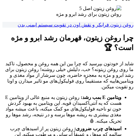
روغن زیتون برای رشد ابرو و مژه
روغن زیتون فرابکر و نقش اون در تقویت سیستم ایمنی بدن
چرا روغن زیتون، قهرمان رشد ابرو و مژه
است؟ 🏆
شاید از خودتون بپرسید که چرا بین این همه روغن و محصول، تاکید
ما روی روغن زیتونه؟ خب، دلیلش خیلی روشنه! روغن زیتون برای
رشد ابرو و مژه یه معجزه حاضره، چون سرشار از مواد مغذی و
ویتامین‌هاییه که مستقیماً روی فولیکول‌های مو تاثیر میذارن و اونا
رو تقویت میکنن.
ویتامین E بمب رشد:
روغن زیتون یه منبع عالی از ویتامین E
هست که یه آنتی‌اکسیدان قویه. این ویتامین به بهبود گردش
خون تو ناحیه فولیکول‌های مو کمک میکنه، باعث میشه مواد
مغذی بیشتری به ریشه موها برسه و در نتیجه، رشد موها رو
تحریک میکنه. 🩸
اسیدهای چرب ضروری:
روغن زیتون پر از اسیدهای چرب
سالمه که موها رو عمیقاً آبرسانی و مرطوب میکنه. این