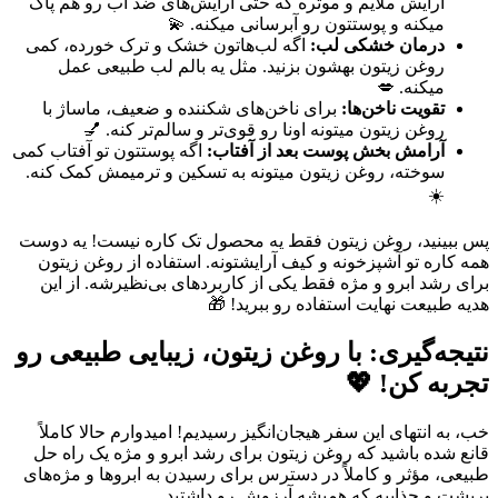
آرایش ملایم و موثره که حتی آرایش‌های ضد آب رو هم پاک
میکنه و پوستتون رو آبرسانی میکنه. 💫
درمان خشکی لب:
اگه لب‌هاتون خشک و ترک خورده، کمی
روغن زیتون بهشون بزنید. مثل یه بالم لب طبیعی عمل
میکنه. 💋
تقویت ناخن‌ها:
برای ناخن‌های شکننده و ضعیف، ماساژ با
روغن زیتون میتونه اونا رو قوی‌تر و سالم‌تر کنه. 💅
آرامش بخش پوست بعد از آفتاب:
اگه پوستتون تو آفتاب کمی
سوخته، روغن زیتون میتونه به تسکین و ترمیمش کمک کنه.
☀️
پس ببینید، روغن زیتون فقط یه محصول تک کاره نیست! یه دوست
همه کاره تو آشپزخونه و کیف آرایشتونه. استفاده از روغن زیتون
برای رشد ابرو و مژه فقط یکی از کاربردهای بی‌نظیرشه. از این
هدیه طبیعت نهایت استفاده رو ببرید! 🎁
نتیجه‌گیری: با روغن زیتون، زیبایی طبیعی رو
تجربه کن! 💖
خب، به انتهای این سفر هیجان‌انگیز رسیدیم! امیدوارم حالا کاملاً
قانع شده باشید که روغن زیتون برای رشد ابرو و مژه یک راه حل
طبیعی، مؤثر و کاملاً در دسترس برای رسیدن به ابروها و مژه‌های
پرپشت و جذابیه که همیشه آرزوش رو داشتید.