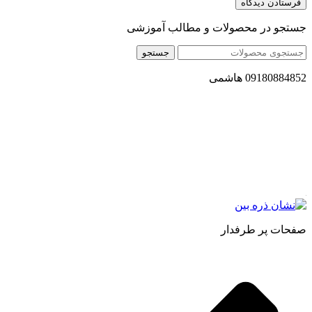
جستجو در محصولات و مطالب آموزشی
جستجو
09180884852 هاشمی
مجموعه محصول سالم (محسا) با تولید و ارسال محصولاتی کاملا
طبیعی ، اصل و باکیفیت مطلوب به سراسر کشور ، پتانسیل تامین
حجم انبوهی از سفارشات در داخل کشور را دارا میباشد ما در زمینه
فروش مستقیم انواع روغنهای درمانی و خوراکی ، انواع شیره های
اصل و طبیعی ، انواع رب میوه جات ، انواع عسل ، سرکه های
طبیعی ، ارده کنجد ، کره بادام زمینی و … فعالیت می کنیم.
صفحات پر طرفدار