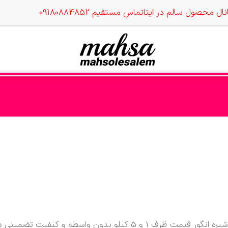
نال محصول سالم در ایتا
تماس مستقیم 09180884852
شيره انگور قيمت ظرف 1 و 5 کیلو بدون واسط