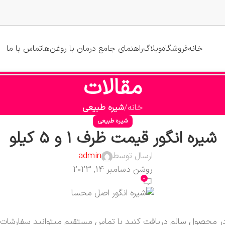
خانه
فروشگاه
وبلاگ
راهنمای جامع درمان با روغن‌ها
تماس با ما
مقالات
خانه
شیره طبیعی
شیره طبیعی
شيره انگور قيمت ظرف 1 و 5 کیلو
ارسال توسط
admin
روشن دسامبر 14, 2023
0
ه و کیفیت تضمینی در محصول سالم دریافت کنید با تماس مستقیم میتوانید س