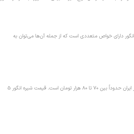
ه انگور دارای خواص متعددی است که از جمله آن‌ها می‌توان به
شیره انگور قیمت اش بسته به نوع انگور، روش تولید، و کیفیت محصول متفاوت است. قیمت شیره انگور 1 کیلویی در پاییز 1402 در بازار ایران حدوداً بین 70 تا 80 هزار تومان است. قیمت شیره انگور 5