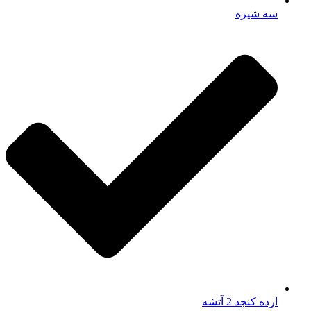
سه شیره
ارده کنجد 2 آتشه