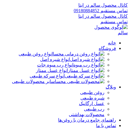
کانال محصول سالم در ایتا
تماس مستقیم 09180884852
کانال محصول سالم در ایتا
تماس مستقیم
خانه
فروشگاه
انواع روغن طبیعی
انواع شیره اصل
انواع رب میوه جات
انواع عسل ممتاز
انواع سرکه طبیعی
سایر محصولات طبیعی
وبلاگ
روغن طبیعی
شیره طبیعی
عسل ارگانیک
رب طبیعی
محصولات بهداشتی
راهنمای جامع درمان با روغن‌ها
تماس با ما