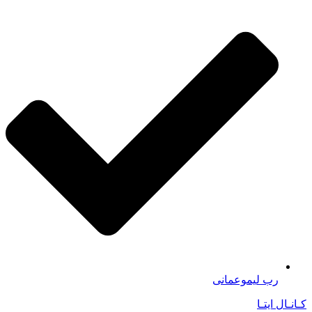
رب لیموعمانی
کـانـال ایتـا