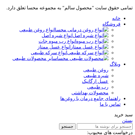
تمامی حقوق سایت "محصول سالم" به مجموعه محسا تعلق دارد.
خانه
فروشگاه
انواع روغن طبیعی
انواع شیره اصل
انواع رب میوه جات
انواع عسل ممتاز
انواع سرکه طبیعی
سایر محصولات طبیعی
وبلاگ
روغن طبیعی
شیره طبیعی
عسل ارگانیک
رب طبیعی
محصولات بهداشتی
راهنمای جامع درمان با روغن‌ها
تماس با ما
سبد خرید
بستن
جستجو
درخواست های محبوب: