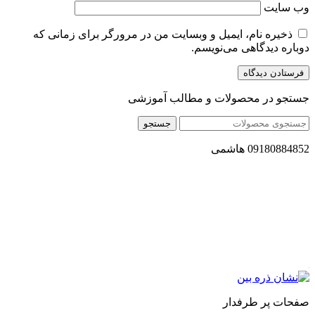
وب‌ سایت
ذخیره نام، ایمیل و وبسایت من در مرورگر برای زمانی که
دوباره دیدگاهی می‌نویسم.
جستجو در محصولات و مطالب آموزشی
جستجو
09180884852 هاشمی
مجموعه محصول سالم (محسا) با تولید و ارسال محصولاتی کاملا
طبیعی ، اصل و باکیفیت مطلوب به سراسر کشور ، پتانسیل تامین
حجم انبوهی از سفارشات در داخل کشور را دارا میباشد ما در زمینه
فروش مستقیم انواع روغنهای درمانی و خوراکی ، انواع شیره های
اصل و طبیعی ، انواع رب میوه جات ، انواع عسل ، سرکه های
طبیعی ، ارده کنجد ، کره بادام زمینی و … فعالیت می کنیم.
صفحات پر طرفدار