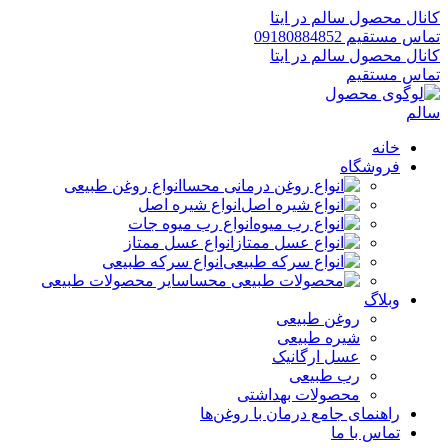
کانال محصول سالم در ایتا
تماس مستقیم 09180884852
کانال محصول سالم در ایتا
تماس مستقیم
خانه
فروشگاه
انواع روغن طبیعی
انواع شیره اصل
انواع رب میوه جات
انواع عسل ممتاز
انواع سرکه طبیعی
سایر محصولات طبیعی
وبلاگ
روغن طبیعی
شیره طبیعی
عسل ارگانیک
رب طبیعی
محصولات بهداشتی
راهنمای جامع درمان با روغن‌ها
تماس با ما