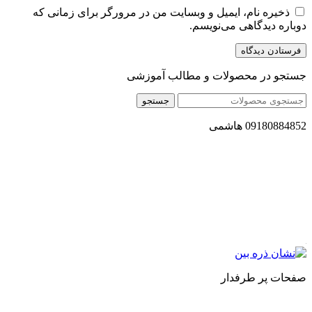
ذخیره نام، ایمیل و وبسایت من در مرورگر برای زمانی که
دوباره دیدگاهی می‌نویسم.
جستجو در محصولات و مطالب آموزشی
جستجو
09180884852 هاشمی
مجموعه محصول سالم (محسا) با تولید و ارسال محصولاتی کاملا
طبیعی ، اصل و باکیفیت مطلوب به سراسر کشور ، پتانسیل تامین
حجم انبوهی از سفارشات در داخل کشور را دارا میباشد ما در زمینه
فروش مستقیم انواع روغنهای درمانی و خوراکی ، انواع شیره های
اصل و طبیعی ، انواع رب میوه جات ، انواع عسل ، سرکه های
طبیعی ، ارده کنجد ، کره بادام زمینی و … فعالیت می کنیم.
صفحات پر طرفدار