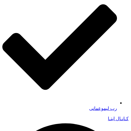
رب لیموعمانی
کـانـال ایتـا