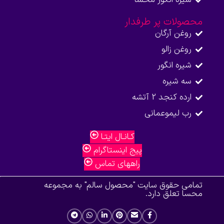
محصولات پر طرفدار
روغن آرگان
روغن زالو
شیره انگور
سه شیره
ارده کنجد 2 آتشه
رب لیموعمانی
کـانـال ایتـا
پیج اینستاگرام
راههای تماس
تمامی حقوق سایت "محصول سالم" به مجموعه
محسا تعلق دارد.