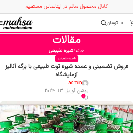
کانال محصول سالم در ایتا
تماس مستقیم
0
تومان
مقالات
خانه
شیره طبیعی
شیره طبیعی
فروش تضمینی و عمده شیره توت طبیعی با برگه آنالیز
آزمایشگاه
admin
روشن آوریل 13, 2024
0