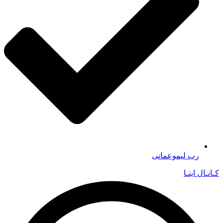
رب لیموعمانی
کـانـال ایتـا