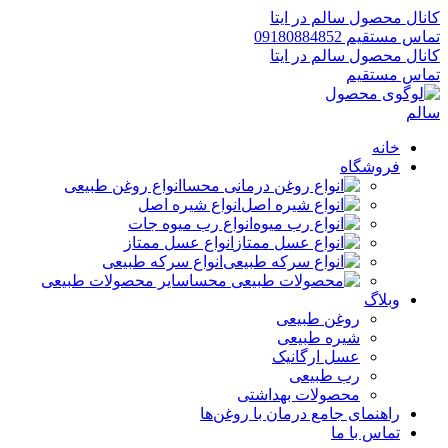
کانال محصول سالم در ایتا
تماس مستقیم 09180884852
کانال محصول سالم در ایتا
تماس مستقیم
خانه
فروشگاه
انواع روغن طبیعی
انواع شیره اصل
انواع رب میوه جات
انواع عسل ممتاز
انواع سرکه طبیعی
سایر محصولات طبیعی
وبلاگ
روغن طبیعی
شیره طبیعی
عسل ارگانیک
رب طبیعی
محصولات بهداشتی
راهنمای جامع درمان با روغن‌ها
تماس با ما