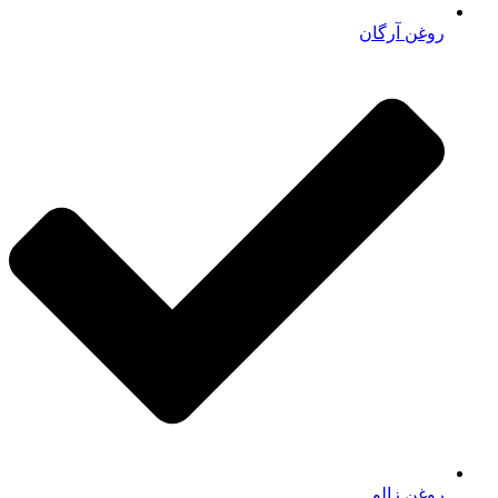
روغن آرگان
روغن زالو