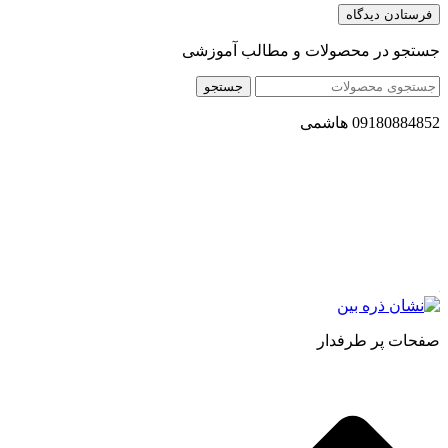
جستجو در محصولات و مطالب آموزشی
جستجو
09180884852 هاشمی
مجموعه محصول سالم (محسا) با تولید و ارسال محصولاتی کاملا
طبیعی ، اصل و باکیفیت مطلوب به سراسر کشور ، پتانسیل تامین
حجم انبوهی از سفارشات در داخل کشور را دارا میباشد ما در زمینه
فروش مستقیم انواع روغنهای درمانی و خوراکی ، انواع شیره های
اصل و طبیعی ، انواع رب میوه جات ، انواع عسل ، سرکه های
طبیعی ، ارده کنجد ، کره بادام زمینی و … فعالیت می کنیم.
صفحات پر طرفدار