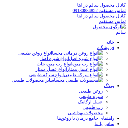
کانال محصول سالم در ایتا
تماس مستقیم 09180884852
کانال محصول سالم در ایتا
تماس مستقیم
خانه
فروشگاه
انواع روغن طبیعی
انواع شیره اصل
انواع رب میوه جات
انواع عسل ممتاز
انواع سرکه طبیعی
سایر محصولات طبیعی
وبلاگ
روغن طبیعی
شیره طبیعی
عسل ارگانیک
رب طبیعی
محصولات بهداشتی
راهنمای جامع درمان با روغن‌ها
تماس با ما