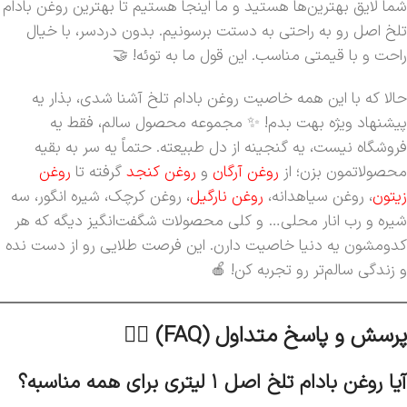
شما لایق بهترین‌ها هستید و ما اینجا هستیم تا بهترین روغن بادام
تلخ اصل رو به راحتی به دستت برسونیم. بدون دردسر، با خیال
راحت و با قیمتی مناسب. این قول ما به توئه! 🤝
حالا که با این همه خاصیت روغن بادام تلخ آشنا شدی، بذار یه
پیشنهاد ویژه بهت بدم! ✨ مجموعه محصول سالم، فقط یه
فروشگاه نیست، یه گنجینه از دل طبیعته. حتماً یه سر به بقیه
محصولاتمون بزن؛ از
روغن آرگان
و
روغن کنجد
گرفته تا
روغن
زیتون
، روغن سیاهدانه،
روغن نارگیل
، روغن کرچک، شیره انگور، سه
شیره و رب انار محلی… و کلی محصولات شگفت‌انگیز دیگه که هر
کدومشون یه دنیا خاصیت دارن. این فرصت طلایی رو از دست نده
و زندگی سالم‌تر رو تجربه کن! 🍎
پرسش و پاسخ متداول (FAQ) 🙋‍♀️
آیا روغن بادام تلخ اصل ۱ لیتری برای همه مناسبه؟