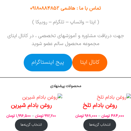
تماس با ما : هاشمی 09180884852
( ایتا – واتساپ – تلگرام – روبیکا )
جهت دریافت مشاوره و آموزشهای تخصصی ، در کانال ایتای
مجموعه محصول سالم عضو شوید
کانال ایتا
پیج اینستاگرام
محصولات پیشنهادی
روغن بادام تلخ
روغن بادام شیرین
484,000
تومان
–
968,000
تومان
992,200
تومان
–
1,996,500
تومان
انتخاب گزینه‌ها
انتخاب گزینه‌ها