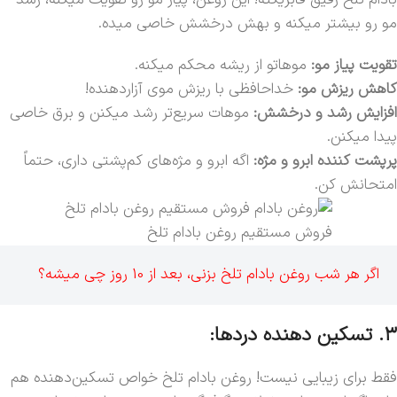
بادام تلخ رفیق فابریکته! این روغن، پیاز مو رو تقویت میکنه، رشد
مو رو بیشتر میکنه و بهش درخشش خاصی میده.
تقویت پیاز مو:
موهاتو از ریشه محکم میکنه.
کاهش ریزش مو:
خداحافظی با ریزش موی آزاردهنده!
افزایش رشد و درخشش:
موهات سریع‌تر رشد میکنن و برق خاصی
پیدا میکنن.
پرپشت کننده ابرو و مژه:
اگه ابرو و مژه‌های کم‌پشتی داری، حتماً
امتحانش کن.
فروش مستقیم روغن بادام تلخ
اگر هر شب روغن بادام تلخ بزنی، بعد از 10 روز چی میشه؟
۳. تسکین دهنده دردها:
فقط برای زیبایی نیست! روغن بادام تلخ خواص تسکین‌دهنده هم