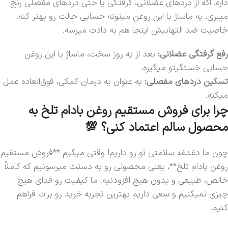
داره. اگه از دردهای عضلانی، گرفتگی یا حتی دردهای مفصلی رنج
میبری، یه ماساژ با این روغن میتونه حسابی حالت رو بهتر کنه.
خاصیت ضد التهابیش اینجا هم به دادت میرسه.
رفع گرفتگی عضلانی:
بعد از یه روز سخت، ماساژ با این روغن
حسابی خستگیتو میگیره.
تسکین دردهای مفصلی:
به عنوان یه درمان کمکی، فوق‌العاده عمل
میکنه.
چرا برای فروش مستقیم روغن بادام تلخ به
محصول سالم اعتماد کنی؟ 💯
چون ما دغدغه سلامتی تو رو داریم! وقتی میگیم **فروش مستقیم
روغن بادام تلخ**، یعنی محصولی رو به دستت میرسونیم که کاملاً
خالص، طبیعی و بدون هیچ افزودنیه. ما کیفیت رو فدای هیچ
چیزی نمیکنیم و سعی داریم بهترین تجربه خرید رو برات فراهم
کنیم.