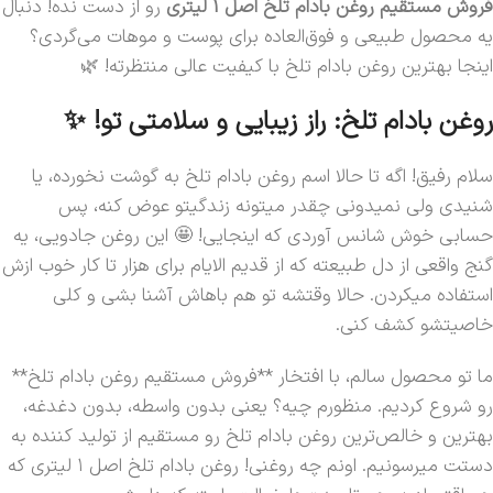
فروش مستقیم روغن بادام تلخ اصل 1 لیتری
رو از دست نده! دنبال
یه محصول طبیعی و فوق‌العاده برای پوست و موهات می‌گردی؟
اینجا بهترین روغن بادام تلخ با کیفیت عالی منتظرته! 🌿
روغن بادام تلخ: راز زیبایی و سلامتی تو! ✨
سلام رفیق! اگه تا حالا اسم روغن بادام تلخ به گوشت نخورده، یا
شنیدی ولی نمیدونی چقدر میتونه زندگیتو عوض کنه، پس
حسابی خوش شانس آوردی که اینجایی! 🤩 این روغن جادویی، یه
گنج واقعی از دل طبیعته که از قدیم الایام برای هزار تا کار خوب ازش
استفاده میکردن. حالا وقتشه تو هم باهاش آشنا بشی و کلی
خاصیتشو کشف کنی.
ما تو محصول سالم، با افتخار **فروش مستقیم روغن بادام تلخ**
رو شروع کردیم. منظورم چیه؟ یعنی بدون واسطه، بدون دغدغه،
بهترین و خالص‌ترین روغن بادام تلخ رو مستقیم از تولید کننده به
دستت میرسونیم. اونم چه روغنی! روغن بادام تلخ اصل ۱ لیتری که