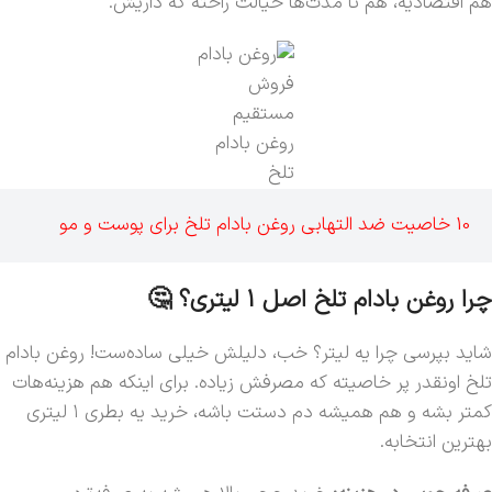
هم اقتصادیه، هم تا مدت‌ها خیالت راحته که داریش.
فروش
مستقیم
روغن بادام
تلخ
10 خاصیت ضد التهابی روغن بادام تلخ برای پوست و مو
چرا روغن بادام تلخ اصل 1 لیتری؟ 🤔
شاید بپرسی چرا یه لیتر؟ خب، دلیلش خیلی ساده‌ست! روغن بادام
تلخ اونقدر پر خاصیته که مصرفش زیاده. برای اینکه هم هزینه‌هات
کمتر بشه و هم همیشه دم دستت باشه، خرید یه بطری ۱ لیتری
بهترین انتخابه.