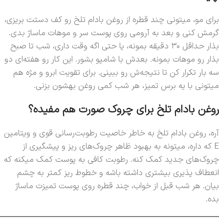
برای مو، میتونی چند قطره از روغن بادام تلخ رو کف دستت بریزی،
گرمش کنی و بعد به آرومی روی پوست سر و موهات ماساژ بدی.
بذار حداقل ۳۰ دقیقه بمونه، یا حتی اگه وقت داری، شب تا صبح
بذار رو موهات بمونه. بعدش با شامپو بشور. این کار رو هفته‌ای دو
سه بار تکرار کن تا نتیجه‌ش رو ببینی. برای تقویت ابرو و مژه هم
میتونی با یه برس تمیز، هر شب کمی روغن بهشون بزنی.
روغن بادام تلخ برای چروک صورت هم مفیده؟
آره، روغن بادام تلخ به خاطر خاصیت رطوبت‌رسانی قوی و ویتامین
E که داره، میتونه به بهبود ظاهر چروک‌های ریز و پیشگیری از
چروک‌های جدید کمک کنه. رطوبت کافی به پوست کمک میکنه که
انعطاف پذیری بیشتری داشته باشه و خطوط ریز کمتر به چشم
بیان. هر شب قبل از خواب، چند قطره روی پوست تمیزت ماساژ
بده.