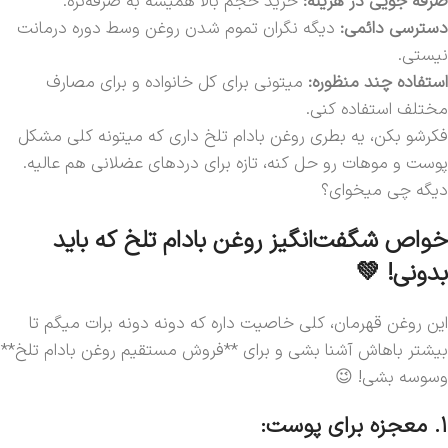
صرفه جویی در هزینه:
خرید حجم بالا همیشه به صرفه‌تره.
دسترسی دائمی:
دیگه نگران تموم شدن روغن وسط دوره‌ درمانت
نیستی.
استفاده چند منظوره:
میتونی برای کل خانواده و برای مصارف
مختلف استفاده کنی.
فکرشو بکن، یه بطری روغن بادام تلخ داری که میتونه کلی مشکل
پوست و موهات رو حل کنه، تازه برای دردهای عضلانی هم عالیه.
دیگه چی میخوای؟
خواص شگفت‌انگیز روغن بادام تلخ که باید
بدونی! 💚
این روغن قهرمان، کلی خاصیت داره که دونه دونه برات میگم تا
بیشتر باهاش آشنا بشی و برای **فروش مستقیم روغن بادام تلخ**
وسوسه بشی! 😉
۱. معجزه برای پوست: