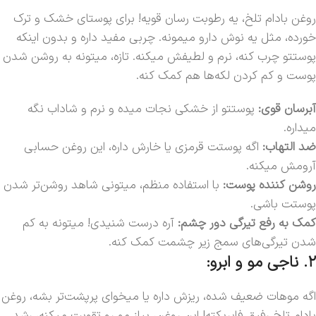
روغن بادام تلخ، یه رطوبت رسان قویه! برای پوستای خشک و ترک
خورده، مثل یه نوش دارو میمونه. چربی مفید داره و بدون اینکه
پوستتو چرب کنه، نرم و لطیفش میکنه. تازه، میتونه به روشن شدن
پوست و کم کردن لکه‌ها هم کمک کنه.
آبرسان قوی:
پوستتو از خشکی نجات میده و نرم و شاداب نگه
میداره.
ضد التهاب:
اگه پوستت قرمزی یا خارش داره، این روغن حسابی
آرومش میکنه.
روشن کننده پوست:
با استفاده منظم، میتونی شاهد روشن‌تر شدن
پوستت باشی.
کمک به رفع تیرگی دور چشم:
آره درست شنیدی! میتونه به کم
شدن تیرگی‌های سمج زیر چشمت کمک کنه.
۲. ناجی مو و ابرو:
اگه موهات ضعیف شده، ریزش داره یا میخوای پرپشت‌تر بشه، روغن