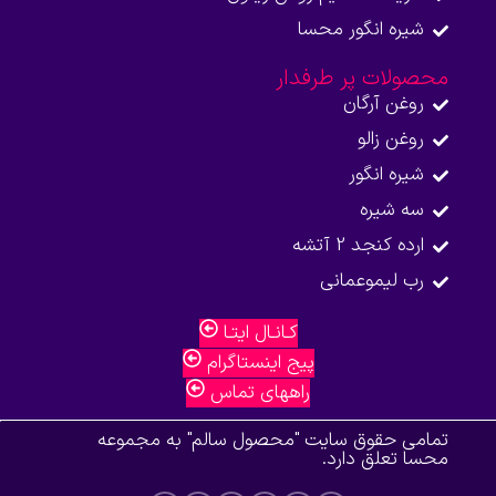
شیره انگور محسا
محصولات پر طرفدار
روغن آرگان
روغن زالو
شیره انگور
سه شیره
ارده کنجد 2 آتشه
رب لیموعمانی
کـانـال ایتـا
پیج اینستاگرام
راههای تماس
تمامی حقوق سایت "محصول سالم" به مجموعه
محسا تعلق دارد.