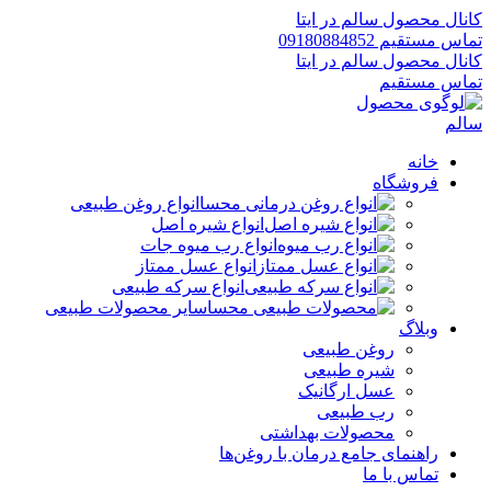
کانال محصول سالم در ایتا
تماس مستقیم 09180884852
کانال محصول سالم در ایتا
تماس مستقیم
خانه
فروشگاه
انواع روغن طبیعی
انواع شیره اصل
انواع رب میوه جات
انواع عسل ممتاز
انواع سرکه طبیعی
سایر محصولات طبیعی
وبلاگ
روغن طبیعی
شیره طبیعی
عسل ارگانیک
رب طبیعی
محصولات بهداشتی
راهنمای جامع درمان با روغن‌ها
تماس با ما