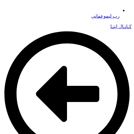
رب لیموعمانی
کـانـال ایتـا