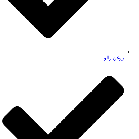
روغن زالو