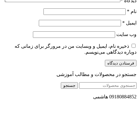
دیدگاه
*
نام
*
ایمیل
*
وب‌ سایت
ذخیره نام، ایمیل و وبسایت من در مرورگر برای زمانی که
دوباره دیدگاهی می‌نویسم.
جستجو در محصولات و مطالب آموزشی
جستجو
09180884852 هاشمی
مجموعه محصول سالم (محسا) با تولید و ارسال محصولاتی کاملا
طبیعی ، اصل و باکیفیت مطلوب به سراسر کشور ، پتانسیل تامین
حجم انبوهی از سفارشات در داخل کشور را دارا میباشد ما در زمینه
فروش مستقیم انواع روغنهای درمانی و خوراکی ، انواع شیره های
اصل و طبیعی ، انواع رب میوه جات ، انواع عسل ، سرکه های
طبیعی ، ارده کنجد ، کره بادام زمینی و … فعالیت می کنیم.