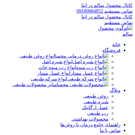
کانال محصول سالم در ایتا
تماس مستقیم 09180884852
کانال محصول سالم در ایتا
تماس مستقیم
خانه
فروشگاه
انواع روغن طبیعی
انواع شیره اصل
انواع رب میوه جات
انواع عسل ممتاز
انواع سرکه طبیعی
سایر محصولات طبیعی
وبلاگ
روغن طبیعی
شیره طبیعی
عسل ارگانیک
رب طبیعی
محصولات بهداشتی
راهنمای جامع درمان با روغن‌ها
تماس با ما