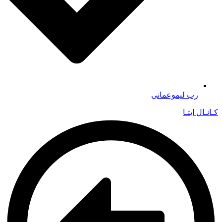
رب لیموعمانی
کـانـال ایتـا