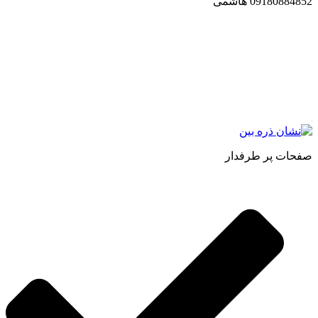
09180884852 هاشمی
مجموعه محصول سالم (محسا) با تولید و ارسال محصولاتی کاملا
طبیعی ، اصل و باکیفیت مطلوب به سراسر کشور ، پتانسیل تامین
حجم انبوهی از سفارشات در داخل کشور را دارا میباشد ما در زمینه
فروش مستقیم انواع روغنهای درمانی و خوراکی ، انواع شیره های
اصل و طبیعی ، انواع رب میوه جات ، انواع عسل ، سرکه های
طبیعی ، ارده کنجد ، کره بادام زمینی و … فعالیت می کنیم.
صفحات پر طرفدار