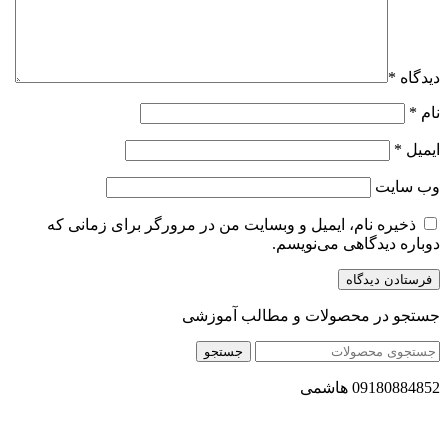
دیدگاه
*
نام
*
ایمیل
*
وب‌ سایت
ذخیره نام، ایمیل و وبسایت من در مرورگر برای زمانی که
دوباره دیدگاهی می‌نویسم.
جستجو در محصولات و مطالب آموزشی
جستجو
09180884852 هاشمی
مجموعه محصول سالم (محسا) با تولید و ارسال محصولاتی کاملا
طبیعی ، اصل و باکیفیت مطلوب به سراسر کشور ، پتانسیل تامین