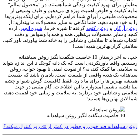
مطمئن برای بهبود کیفیت زندگی شما هستند. در “محصول سالم”
ما به کیفیت و خلوص اهمیت ویژه‌ای می‌دهیم و طیف وسیعی از
محصولات طبیعی را برای شما فراهم کرده‌ایم. برای اینکه بهترین‌ها
را به خود هدیه دهید، حتماً نگاهی به سایر محصولات ما بیندازید؛ از
روغن آرگان
و
روغن کنجد
گرفته تا شیره خرما،
شیره انجیر
، ارده
کنجد و سایر محصولات بی‌نظیر، همه و همه با وسواس و دقت
انتخاب شده‌اند تا سلامتی و شادابی را به خانه شما بیاورند. باور کنید،
سلامتی گران‌بهاترین هدیه است!
خب، به آخر داستان 10 خاصیت شگفت‌انگیز روغن سیاهدانه
رسیدیم. واقعاً باورنکردنی است که یک دانه کوچک تا این اندازه بتواند
به سلامتی ما کمک کند، نه؟ از تقویت ایمنی تا بهبود خواب، روغن
سیاهدانه یک هدیه واقعی از طبیعت است. یادمان باشد که طبیعت
همیشه بهترین‌ها را برای ما دارد، فقط کافیست گوش شنوا و چشم
بینا داشته باشیم. امیدوارم با این اطلاعات، گام مثبتی در جهت
سلامتی و شادابی خود بردارید. به سلامت و زیبایی خود اهمیت دهید،
شما لایق بهترین‌ها هستید!
10 خاصیت شگفت‌انگیز روغن سیاهدانه
روغن سیاهدانه قند خون رو چطور در کمتر از 30 روز کنترل میکنه؟