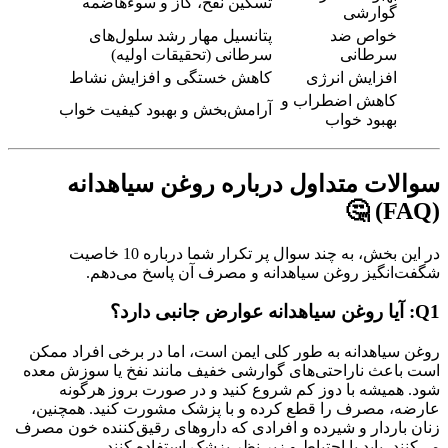
تسکین نفخ، گاز و سوءهاضمه
گوارشی
خواص ضد
پتانسیل مهار رشد سلول‌های
سرطانی
سرطانی (تحقیقات اولیه)
افزایش انرژی
کاهش خستگی و افزایش نشاط
کاهش اضطراب و
آرامش‌بخش و بهبود کیفیت خواب
بهبود خواب
سوالات متداول درباره روغن سیاهدانه
(FAQ) 🤔
در این بخش، به چند سوال پر تکرار شما درباره 10 خاصیت
شگفت‌انگیز روغن سیاهدانه و مصرف آن پاسخ می‌دهم.
Q1: آیا روغن سیاهدانه عوارض جانبی دارد؟
روغن سیاهدانه به طور کلی ایمن است، اما در برخی افراد ممکن
است باعث ناراحتی‌های گوارشی خفیف مانند نفخ یا سوزش معده
شود. همیشه با دوز کم شروع کنید و در صورت بروز هرگونه
عارضه، مصرف را قطع کرده و با پزشک مشورت کنید. همچنین،
زنان باردار و شیرده و افرادی که داروهای رقیق‌کننده خون مصرف
می‌کنند، باید با احتیاط و زیر نظر پزشک استفاده کنند.