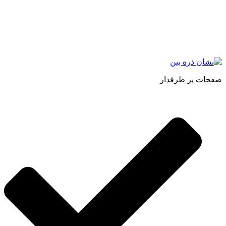
حجم انبوهی از سفارشات در داخل کشور را دارا میباشد ما در زمینه
فروش مستقیم انواع روغنهای درمانی و خوراکی ، انواع شیره های
اصل و طبیعی ، انواع رب میوه جات ، انواع عسل ، سرکه های
طبیعی ، ارده کنجد ، کره بادام زمینی و … فعالیت می کنیم.
صفحات پر طرفدار