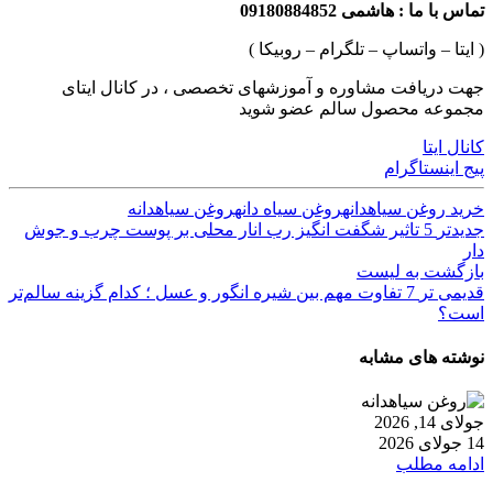
تماس با ما : هاشمی 09180884852
( ایتا – واتساپ – تلگرام – روبیکا )
جهت دریافت مشاوره و آموزشهای تخصصی ، در کانال ایتای
مجموعه محصول سالم عضو شوید
کانال ایتا
پیج اینستاگرام
خرید روغن سیاهدانه
روغن سیاه دانه
روغن سیاهدانه
جدیدتر
5 تاثیر شگفت انگیز رب انار محلی بر پوست چرب و جوش
دار
بازگشت به لیست
قدیمی تر
7 تفاوت مهم بین شیره انگور و عسل ؛ کدام گزینه سالم‌تر
است؟
نوشته های مشابه
جولای 14, 2026
14 جولای 2026
ادامه مطلب