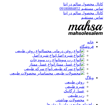
کانال محصول سالم در ایتا
تماس مستقیم 09180884852
کانال محصول سالم در ایتا
تماس مستقیم
خانه
فروشگاه
انواع روغن طبیعی
انواع شیره اصل
انواع رب میوه جات
انواع عسل ممتاز
انواع سرکه طبیعی
سایر محصولات طبیعی
وبلاگ
روغن طبیعی
شیره طبیعی
عسل ارگانیک
رب طبیعی
محصولات بهداشتی
راهنمای جامع درمان با روغن‌ها