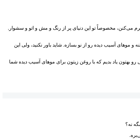
م می‌کنن، مخصوصاً تو این دنیای پر از رنگ و مش و اتو و سشوار.
 و موهای آسیب دیده رو از نو بسازه. شاید باور نکنید، ولی این
و واقعاً کارآمَد برای نجات موهاتون هستید، جای درستی اومدید. تو این مقاله، قراره 4 تا ترکیب طلایی رو بهتون یاد بدیم که با روغن زیتون برای موهای آسیب دیده شما
گه نه؟
بره.