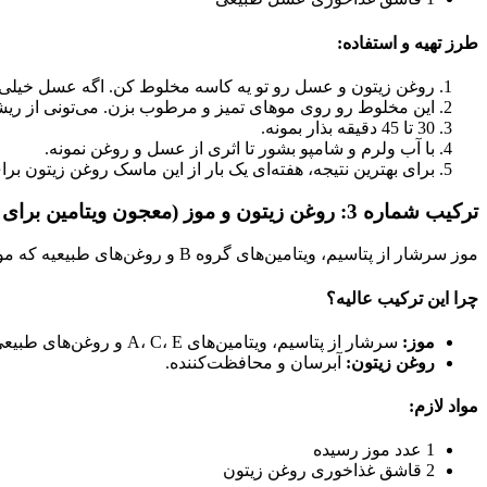
طرز تهیه و استفاده:
روغن زیتون و عسل رو تو یه کاسه مخلوط کن. اگه عسل خیلی سفته
این مخلوط رو روی موهای تمیز و مرطوب بزن. می‌تونی از ریشه
30 تا 45 دقیقه بذار بمونه.
با آب ولرم و شامپو بشور تا اثری از عسل و روغن نمونه.
برای بهترین نتیجه، هفته‌ای یک بار از این ماسک روغن زیتون بر
ترکیب شماره 3: روغن زیتون و موز (معجون ویتامین برای موهای شکننده) 🍌
موز سرشار از پتاسیم، ویتامین‌های گروه B و روغن‌های طبیعیه که موها رو نرم، براق و قوی می‌کنه. ترکیبش با روغن زیتون، یه ماسک فوق‌العاده برای موهای شکننده و ضعیفه که مستعد ریزش هستن.
چرا این ترکیب عالیه؟
موز:
سرشار از پتاسیم، ویتامین‌های A، C، E و روغن‌های طبیعی که موها رو تغذیه و تقویت می‌کنه.
روغن زیتون:
آبرسان و محافظت‌کننده.
مواد لازم:
1 عدد موز رسیده
2 قاشق غذاخوری روغن زیتون