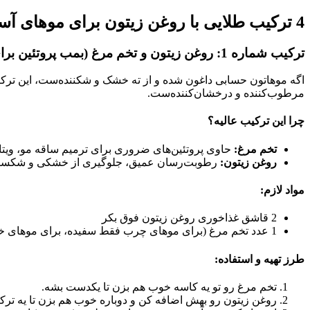
4 ترکیب طلایی با روغن زیتون برای موهای آسیب دیده که معجزه می‌کنه! 🌟
ترکیب شماره 1: روغن زیتون و تخم مرغ (بمب پروتئین برای موهای خیلی آسیب‌دیده) 🍳
اگه موهاتون حسابی داغون شده و از ته خشک و شکننده‌ست، این ترکیب
مرطوب‌کننده و درخشان‌کننده‌ست.
چرا این ترکیب عالیه؟
تخم مرغ:
حاوی پروتئین‌های ضروری برای ترمیم ساقه مو، ویتامین‌های گروه B برای تقویت و
روغن زیتون:
رطوبت‌رسان عمیق، جلوگیری از خشکی و شکست
مواد لازم:
2 قاشق غذاخوری روغن زیتون فوق بکر
1 عدد تخم مرغ (برای موهای چرب فقط سفیده، برای موهای خشک فقط زرده، برای موهای معمولی کامل)
طرز تهیه و استفاده:
تخم مرغ رو تو یه کاسه خوب هم بزن تا یکدست بشه.
روغن زیتون رو بهش اضافه کن و دوباره خوب هم بزن تا یه ترک