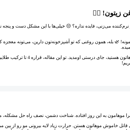
زیتون! 💇‍♀️
کننده می‌زنی، فایده نداره؟ 😔 خیلی‌ها با این مشکل دست و پنجه نر
نه! 🌿 بله، همون روغنی که تو آشپزخونه‌تون دارین، می‌تونه معجزه کنه
یده.
پس اگه دنبال یه راه حل طبیعی، ارزون 
ریم!
لا چرا موهامون به این روز افتاده. شناخت دشمن، نصف راه حل مشکله، م
اتل خاموش موهاتون هستن. حرارت زیاد لایه بیرونی مو رو از بین می‌