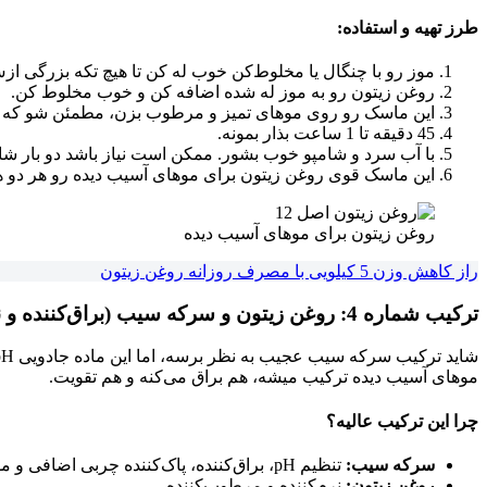
طرز تهیه و استفاده:
موز رو با چنگال یا مخلوط‌کن خوب له کن تا هیچ تکه بزرگی ازش
روغن زیتون رو به موز له شده اضافه کن و خوب مخلوط کن.
این ماسک رو روی موهای تمیز و مرطوب بزن، مطمئن شو که ه
45 دقیقه تا 1 ساعت بذار بمونه.
با آب سرد و شامپو خوب بشور. ممکن است نیاز باشد دو بار شامپو 
این ماسک قوی روغن زیتون برای موهای آسیب دیده رو هر دو هف
روغن زیتون برای موهای آسیب دیده
راز کاهش وزن 5 کیلویی با مصرف روزانه روغن زیتون
ترکیب شماره 4: روغن زیتون و سرکه سیب (براق‌کننده و نرم‌کننده حرفه‌ای) 🍎
موهای آسیب دیده ترکیب میشه، هم براق می‌کنه و هم تقویت.
چرا این ترکیب عالیه؟
سرکه سیب:
تنظیم pH، براق‌کننده، پاک‌کننده چربی اضافی و مواد اضافی از روی مو.
روغن زیتون:
نرم‌کننده و مرطوب‌کننده.