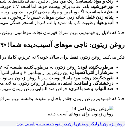
رنگ و مواد شیمیایی:
رنگ مو، مش، دکلره، صاف‌کننده‌های شیمیا
نور خورشید:
بله، آفتاب برای پوست خوبه، اما اشعه UV خورشید می‌تونه موها رو خشک و کدر کنه.
تغذیه نامناسب:
اگه ویتامین و مواد معدنی لازم به بدنتون نرسه
شانه زدن غلط:
شانه زدن خشن موهای خیس یا گره‌خورده می‌
آب و هوا:
رطوبت کم، باد شدید یا آب کلردار استخر همگی می‌تو
حالا که دلایل رو فهمیدیم، بریم سراغ قهرمان نجات موهامون: روغن 
روغن زیتون: ناجی موهای آسیب‌دیده شما! ✨
فکر می‌کنید روغن زیتون فقط برای سالاد خوبه؟ نه عزیزم، کاملا در اش
مرطوب‌کننده قوی:
روغن زیتون یه مرطوب‌کننده طبیعیه که عمی
سرشار از آنتی‌اکسیدان:
این روغن پر از ویتامین E و سایر آنتی‌اکسیدان‌هاست که با آسیب‌های محیطی مثل آلودگی و نور خورشید مبارزه می‌کنه.
تقویت‌کننده ریشه مو:
ماساژ پوست سر با روغن زیتون می‌تونه گ
درخشندگی و لطافت:
استفاده منظم از روغن زیتون، یه لایه م
ضد التهاب و ضد باکتری:
خواص ضد التهابی روغن زیتون می‌تو
حالا که فهمیدیم روغن زیتون چقدر باحال و مفیده، وقتشه بریم سراغ اون 4 ترکیب طلایی که قولش رو دادیم. این ترکیبات، روغن زیتون برای موهای آسیب دیده رو به اوج اثربخش
روغن زیتون برای موهای آسیب دیده
روغن زیتون فرابکر و نقش اون در تقویت سیستم ایمنی بدن