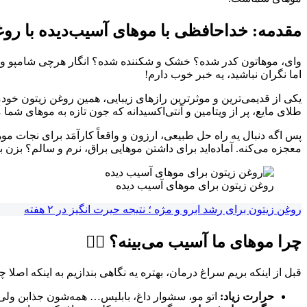
مقدمه: خداحافظی با موهای آسیب‌دیده با روغن 
وای، موهاتون کدر شده؟ خشک و شکننده شده؟ انگار هرچی شامپو و نرم‌
اما نگران نباشید، یه خبر خوب دارم!
یکی از قدیمی‌ترین و موثرترین رازهای زیبایی، همین روغن زیتون خودمو
طلای مایع، پر از ویتامین و آنتی‌اکسیدانه که جون تازه به موهای شما م
معجزه می‌کنه. آماده‌اید برای داشتن موهایی براق، نرم و سالم؟ بزن ب
روغن زیتون برای موهای آسیب دیده
روغن زیتون برای رشد ابرو و مژه ؛ نتیجه حیرت انگیز در ۲ هفته
چرا موهای ما آسیب می‌بینه؟ 🤷‍♀️
قبل از اینکه بریم سراغ درمان، بهتره یه نگاهی بندازیم به اینکه اص
حرارت زیاد:
اتو مو، سشوار داغ، بابلیس… همه‌شون جذابن ولی ق