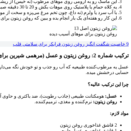
این ماسک رو به آرومی روی موهای مرطوب (نه خیس) از ریشه 
یه کلاه حمام یا پلاستیک روی موهات بکش و 20 تا 30 دقیقه صبر کن.
با آب سرد یا ولرم (نه داغ، چون تخم مرغ می‌پزه و سخت از مو
این کار رو هفته‌ای یک بار انجام بده و ببین که روغن زیتون بر
روغن زیتون برای موهای آسیب دیده
9 خاصیت شگفت انگیز روغن زیتون فرابکر برای سلامتی قلب
ترکیب شماره 2: روغن زیتون و عسل (مرهمی شیرین برای موهای خشک و کدر) 🍯
عسل یه مرطوب‌کننده طبیعیه که آب رو جذب و تو خودش نگه می‌دار
حسابی درخشش میده.
چرا این ترکیب عالیه؟
عسل:
هومکتانت طبیعی (جاذب رطوبت)، ضد باکتری و حاوی آنت
روغن زیتون:
نرم‌کننده و مغذی، ترمیم‌کننده.
مواد لازم:
2 قاشق غذاخوری روغن زیتون
1 قاشق غذاخوری عسل طبیعی