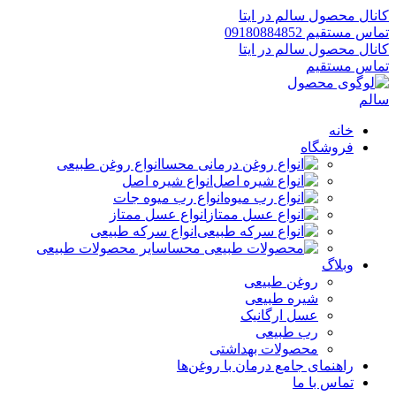
کانال محصول سالم در ایتا
تماس مستقیم 09180884852
کانال محصول سالم در ایتا
تماس مستقیم
خانه
فروشگاه
انواع روغن طبیعی
انواع شیره اصل
انواع رب میوه جات
انواع عسل ممتاز
انواع سرکه طبیعی
سایر محصولات طبیعی
وبلاگ
روغن طبیعی
شیره طبیعی
عسل ارگانیک
رب طبیعی
محصولات بهداشتی
راهنمای جامع درمان با روغن‌ها
تماس با ما