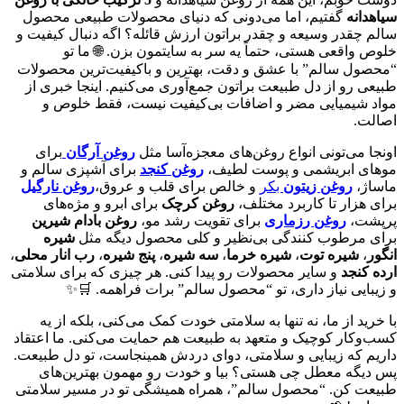
سیاهدانه
گفتیم، اما می‌دونی که دنیای محصولات طبیعی محصول
سالم چقدر وسیعه و چقدر براتون ارزش قائله؟ اگه دنبال کیفیت و
خلوص واقعی هستی، حتماً یه سر به سایتمون بزن. 🌐 ما تو
“محصول سالم” با عشق و دقت، بهترین و باکیفیت‌ترین محصولات
طبیعی رو از دل طبیعت براتون جمع‌آوری می‌کنیم. اینجا خبری از
مواد شیمیایی مضر و اضافات بی‌کیفیت نیست، فقط خلوص و
اصالت.
اونجا می‌تونی انواع روغن‌های معجزه‌آسا مثل
روغن آرگان
برای
موهای ابریشمی و پوست لطیف،
روغن کنجد
برای آشپزی سالم و
ماساژ،
روغن زیتون
بکر
و خالص برای قلب و عروق،
روغن نارگیل
برای هزار تا کاربرد مختلف،
روغن کرچک
برای ابرو و مژه‌های
پرپشت،
روغن رزماری
برای تقویت رشد مو،
روغن بادام شیرین
برای مرطوب کنندگی بی‌نظیر و کلی محصول دیگه مثل
شیره
انگور
،
شیره توت
،
شیره خرما
،
سه شیره
،
پنج شیره
،
رب انار محلی
،
ارده کنجد
و سایر محصولات رو پیدا کنی. هر چیزی که برای سلامتی
و زیبایی نیاز داری، تو “محصول سالم” برات فراهمه. 🛒✨
با خرید از ما، نه تنها به سلامتی خودت کمک می‌کنی، بلکه از یه
کسب‌وکار کوچیک و متعهد به طبیعت هم حمایت می‌کنی. ما اعتقاد
داریم که زیبایی و سلامتی، دوای دردش همینجاست، تو دل طبیعت.
پس دیگه معطل چی هستی؟ بیا و خودت رو مهمون بهترین‌های
طبیعت کن. “محصول سالم”، همراه همیشگی تو در مسیر سلامتی