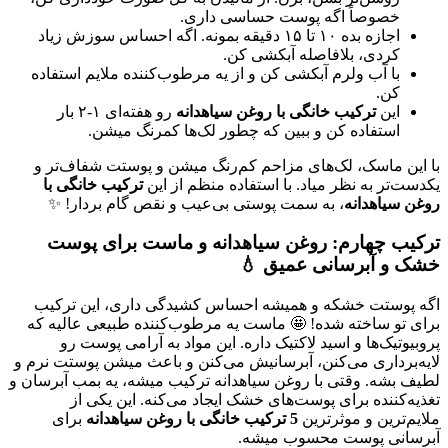
خصوصاً اگه پوست حساسی داری.
اجازه بده ۱۰ تا ۱۵ دقیقه بمونه. اگه احساس سوزش زیاد
کردی، بلافاصله آبکشی کن.
با آب ولرم آبکشی کن و از یه مرطوب‌کننده ملایم استفاده
کن.
این
ترکیب خانگی با روغن سیاهدانه
رو هفته‌ای ۱-۲ بار
استفاده کن و ببین که چطور لک‌ها کمرنگ میشن.
با این ماسک، لک‌های مزاحم کم‌رنگ میشن و پوستت شفاف‌تر و
یکدست‌تر به نظر میاد. با استفاده منظم از این
ترکیب خانگی با
روغن سیاهدانه
، به سمت پوستی بی‌عیب و نقص گام بردار! ✨
ترکیب چهارم: روغن سیاهدانه و ماست برای پوست
خشک و آبرسانی عمیق 💧
اگه پوستت خشکه و همیشه احساس کشیدگی داری، این ترکیب
برای تو ساخته شده! 🤩 ماست یه مرطوب‌کننده طبیعی عالیه که
پروبیوتیک‌ها و اسید لاکتیک داره. این مواد به آرامی پوست رو
لایه‌برداری می‌کنن، آبرسانیش می‌کنن و باعث میشن پوستت نرم و
لطیف بشه. وقتی با روغن سیاهدانه ترکیب میشه، یه بمب آبرسان و
تغذیه‌کننده برای پوست‌های خشک ایجاد می‌کنه. این یکی از
ملایم‌ترین و موثرترین
5 ترکیب خانگی با روغن سیاهدانه
برای
آبرسانی پوست محسوب میشه.