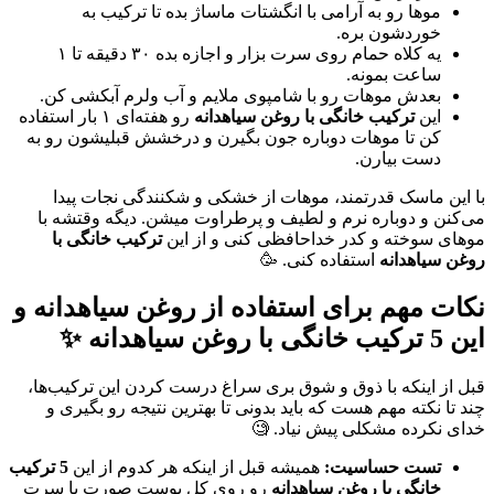
موها رو به آرامی با انگشتات ماساژ بده تا ترکیب به
خوردشون بره.
یه کلاه حمام روی سرت بزار و اجازه بده ۳۰ دقیقه تا ۱
ساعت بمونه.
بعدش موهات رو با شامپوی ملایم و آب ولرم آبکشی کن.
این
ترکیب خانگی با روغن سیاهدانه
رو هفته‌ای ۱ بار استفاده
کن تا موهات دوباره جون بگیرن و درخشش قبلیشون رو به
دست بیارن.
با این ماسک قدرتمند، موهات از خشکی و شکنندگی نجات پیدا
می‌کنن و دوباره نرم و لطیف و پرطراوت میشن. دیگه وقتشه با
موهای سوخته و کدر خداحافظی کنی و از این
ترکیب خانگی با
روغن سیاهدانه
استفاده کنی. 🥳
نکات مهم برای استفاده از روغن سیاهدانه و
این 5 ترکیب خانگی با روغن سیاهدانه ✨
قبل از اینکه با ذوق و شوق بری سراغ درست کردن این ترکیب‌ها،
چند تا نکته مهم هست که باید بدونی تا بهترین نتیجه رو بگیری و
خدای نکرده مشکلی پیش نیاد. 🧐
تست حساسیت:
همیشه قبل از اینکه هر کدوم از این
5 ترکیب
خانگی با روغن سیاهدانه
رو روی کل پوست صورت یا سرت