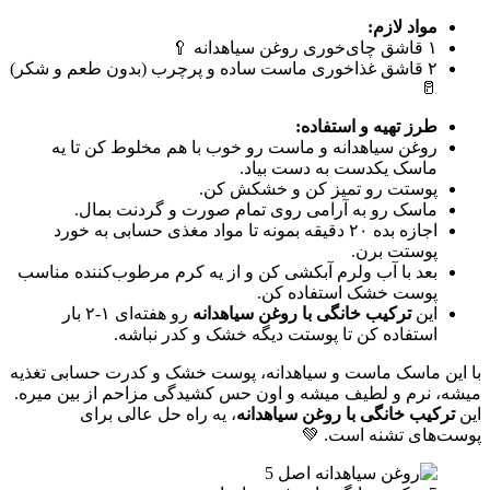
مواد لازم:
۱ قاشق چای‌خوری روغن سیاهدانه 🥄
۲ قاشق غذاخوری ماست ساده و پرچرب (بدون طعم و شکر)
🥛
طرز تهیه و استفاده:
روغن سیاهدانه و ماست رو خوب با هم مخلوط کن تا یه
ماسک یکدست به دست بیاد.
پوستت رو تمیز کن و خشکش کن.
ماسک رو به آرامی روی تمام صورت و گردنت بمال.
اجازه بده ۲۰ دقیقه بمونه تا مواد مغذی حسابی به خورد
پوستت برن.
بعد با آب ولرم آبکشی کن و از یه کرم مرطوب‌کننده مناسب
پوست خشک استفاده کن.
این
ترکیب خانگی با روغن سیاهدانه
رو هفته‌ای ۱-۲ بار
استفاده کن تا پوستت دیگه خشک و کدر نباشه.
با این ماسک ماست و سیاهدانه، پوست خشک و کدرت حسابی تغذیه
میشه، نرم و لطیف میشه و اون حس کشیدگی مزاحم از بین میره.
این
ترکیب خانگی با روغن سیاهدانه
، یه راه حل عالی برای
پوست‌های تشنه است. 💚