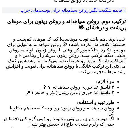
5 ترکیب خانگی با روغن سیاهدانه
7 فایده شگفت‌انگیز روغن سیاهدانه برای پوست‌های چرب
ترکیب دوم: روغن سیاهدانه و روغن زیتون برای موهای
پرپشت و درخشان 🌟
خب، نوبتی هم باشه نوبت موهاست! کیه که موهای کم‌پشت و
خشکش کلافه‌اش نکرده باشه؟ 😩 روغن سیاهدانه به تنهایی برای
مو یه پا دکتره، حالا تصور کن وقتی با روغن زیتون، اونم یه روغن
طلایی دیگه، ترکیب بشه! روغن زیتون سرشار از ویتامین E و
آنتی‌اکسیدانه که موها رو عمیقاً تغذیه می‌کنه و به رشدشون کمک
می‌کنه. این
ترکیب خانگی با روغن سیاهدانه
برای تقویت و افزایش
رشد موها معجزه می‌کنه.
مواد لازم:
۲ قاشق غذاخوری روغن سیاهدانه 🥄🥄
۲ قاشق غذاخوری روغن زیتون (بکر و خالص) 🌿
طرز تهیه و استفاده:
روغن سیاهدانه و روغن زیتون رو تو یه کاسه با هم مخلوط
کن.
اگه دوست داری، می‌تونی مخلوط رو کمی گرم کنی (فقط در
حدی که ولرم بشه، نه داغ!) تا جذبش بهتر شه.