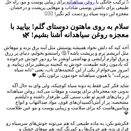
5 ترکیب خانگی با
روغن سیاهدانه
برای زیبایی پوست و مو، راه حل
طبیعی برای داشتن پوستی شاداب و موهایی پرپشت و درخشان.
معجزه این دونه سیاه رو دست کم نگیر! 💆‍♀️✨
سلام به روی ماهتون دوستای گلم! بیایید با
معجزه روغن سیاهدانه آشنا بشیم! 🌿
آخه کیه که دلش نخواد همیشه پوستش مثل آینه برق بزنه و موهاش
مثل ابریشم نرم و پرپشت باشه؟ 🤔 راستشو بخوایم، دنیای پر زرق
و برق لوازم آرایشی و بهداشتی اونقدر ما رو دور خودش چرخونده
که یادمون رفته طبیعت، خودش یه گنجینه بی‌نظیر برای زیباییه. و
امروز می‌خوام از یکی از این گنجینه‌های ناب، یعنی “دانه سیاه
پربرکت” یا همون سیاهدانه خودمون، براتون بگم. 🖤
شاید فکر کنی فقط یه دونه سیاه کوچیکه، ولی وای به حال اگه
بدونی چه معجزه‌ای برای پوست و موهات می‌کنه. روغن سیاهدانه
از زمان‌های قدیم تو طب سنتی کلی طرفدار داشته و دلیلشم
مشخصه: پر از آنتی‌اکسیدان‌های قوی، مواد ضدالتهاب و انواع
ویتامین‌هاست که برای سلامت و زیبایی پوست و مو عین طلاست.
💎
فکرشو بکن، یه ماده طبیعی که هم می‌تونه جوش‌های سرسیاه رو
فراری بده، هم چروک‌ها رو کمرنگ کنه، هم موهای خشک و