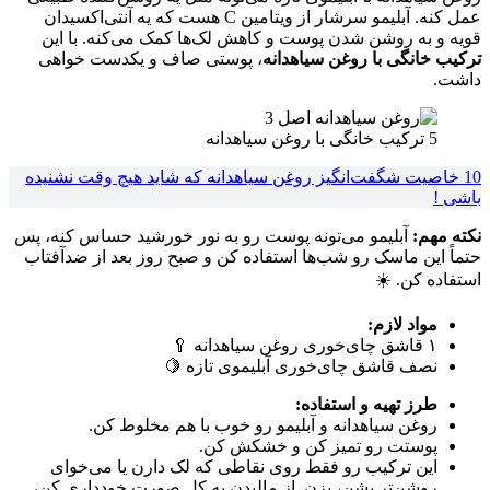
عمل کنه. آبلیمو سرشار از ویتامین C هست که یه آنتی‌اکسیدان
قویه و به روشن شدن پوست و کاهش لک‌ها کمک می‌کنه. با این
ترکیب خانگی با روغن سیاهدانه
، پوستی صاف و یکدست خواهی
داشت.
5 ترکیب خانگی با روغن سیاهدانه
10 خاصیت شگفت‌انگیز روغن سیاهدانه که شاید هیچ وقت نشنیده
باشی !
نکته مهم:
آبلیمو می‌تونه پوست رو به نور خورشید حساس کنه، پس
حتماً این ماسک رو شب‌ها استفاده کن و صبح روز بعد از ضدآفتاب
استفاده کن. ☀️
مواد لازم:
۱ قاشق چای‌خوری روغن سیاهدانه 🥄
نصف قاشق چای‌خوری آبلیموی تازه 🍋
طرز تهیه و استفاده:
روغن سیاهدانه و آبلیمو رو خوب با هم مخلوط کن.
پوستت رو تمیز کن و خشکش کن.
این ترکیب رو فقط روی نقاطی که لک دارن یا می‌خوای
روشن‌تر بشن، بزن. از مالیدن به کل صورت خودداری کن،