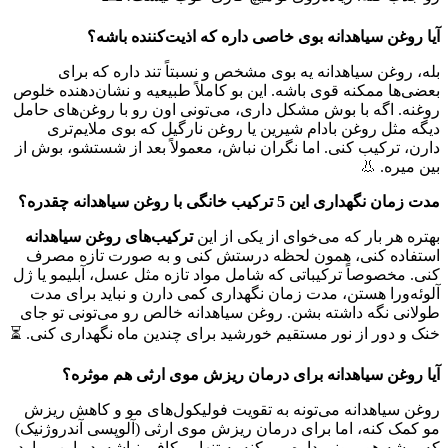
آیا روغن سیاهدانه بوی خاصی داره که اذیت‌کننده باشه؟
بله، روغن سیاهدانه یه بوی مشخص و نسبتاً تند داره که برای
بعضی‌ها ممکنه قوی باشه. این بو کاملاً طبیعیه و نشان‌دهنده خلوص
روغنه. اگه با بوش مشکل داری، می‌تونی اون رو با روغن‌های حامل
دیگه مثل روغن بادام شیرین یا روغن نارگیل که بوی ملایم‌تری
دارن، ترکیب کنی. اما نگران نباش، معمولاً بعد از شستشو، بوش از
بین میره. 👃
مدت زمان نگهداری این 5 ترکیب خانگی با روغن سیاهدانه چقدره؟
بهتره هر بار که می‌خوای از یکی از این
ترکیب‌های روغن سیاهدانه
استفاده کنی، همون لحظه درستش کنی و به صورت تازه مصرف
کنی. مخصوصاً ترکیباتی که شامل مواد تازه مثل عسل، آبلیمو یا ژل
آلوئه‌ورا هستن، مدت زمان نگهداری کمی دارن و نباید برای مدت
طولانی نگه داشته بشن. روغن سیاهدانه خالص رو می‌تونی تو جای
خنک و دور از نور مستقیم خورشید برای چندین ماه نگهداری کنی. ⏳
آیا روغن سیاهدانه برای درمان ریزش موی ارثی هم موثره؟
روغن سیاهدانه می‌تونه به تقویت فولیکول‌های مو و کاهش ریزش
مو کمک کنه، اما برای درمان ریزش موی ارثی (آلوپسی آندروژنیک)
که ریشه هورمونی داره، ممکنه به تنهایی کافی نباشه. در این موارد،