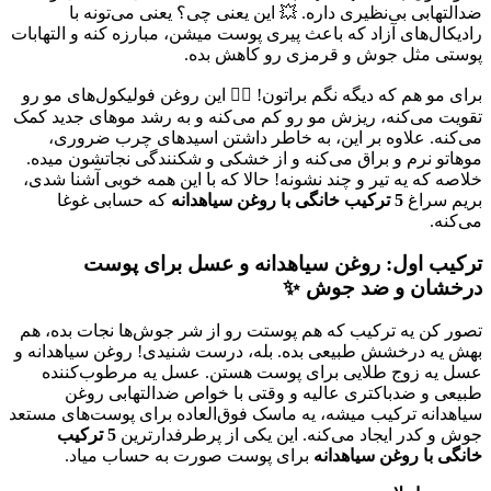
ضدالتهابی بی‌نظیری داره. 💥 این یعنی چی؟ یعنی می‌تونه با
رادیکال‌های آزاد که باعث پیری پوست میشن، مبارزه کنه و التهابات
پوستی مثل جوش و قرمزی رو کاهش بده.
برای مو هم که دیگه نگم براتون! 💇‍♀️ این روغن فولیکول‌های مو رو
تقویت می‌کنه، ریزش مو رو کم می‌کنه و به رشد موهای جدید کمک
می‌کنه. علاوه بر این، به خاطر داشتن اسیدهای چرب ضروری،
موهاتو نرم و براق می‌کنه و از خشکی و شکنندگی نجاتشون میده.
خلاصه که یه تیر و چند نشونه! حالا که با این همه خوبی آشنا شدی،
بریم سراغ
5 ترکیب خانگی با روغن سیاهدانه
که حسابی غوغا
می‌کنه.
ترکیب اول: روغن سیاهدانه و عسل برای پوست
درخشان و ضد جوش ✨
تصور کن یه ترکیب که هم پوستت رو از شر جوش‌ها نجات بده، هم
بهش یه درخشش طبیعی بده. بله، درست شنیدی! روغن سیاهدانه و
عسل یه زوج طلایی برای پوست هستن. عسل یه مرطوب‌کننده
طبیعی و ضدباکتری عالیه و وقتی با خواص ضدالتهابی روغن
سیاهدانه ترکیب میشه، یه ماسک فوق‌العاده برای پوست‌های مستعد
جوش و کدر ایجاد می‌کنه. این یکی از پرطرفدارترین
5 ترکیب
خانگی با روغن سیاهدانه
برای پوست صورت به حساب میاد.