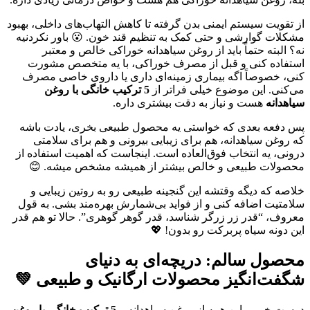
از تقویت سیستم ایمنی بدن گرفته تا کاهش التهاب‌های داخلی، بهبود
مشکلات گوارشی و حتی کمک به تنظیم قند خون. 😮 باور نکردنیه
نه؟ البته حتماً باید از روغن سیاهدانه خوراکی خالص و معتبر
استفاده کنی و قبل از مصرف خوراکی، با یه متخصص مشورت
کنی، خصوصاً اگه بیماری زمینه‌ای داری یا داروی خاصی مصرف
می‌کنی. این موضوع خیلی فراتر از
5 ترکیب خانگی با روغن
سیاهدانه
هست و نیاز به دقت بیشتری داره.
پس دفعه بعدی که خواستی یه محصول طبیعی بخری، یادت باشه
که روغن سیاهدانه، هم برای زیبایی بیرونی و هم برای سلامتی
درونی، یه انتخاب فوق‌العاده است. اینجاست که اهمیت استفاده از
محصولات طبیعی و خالص بیشتر از همیشه مشخص میشه. 😊
خلاصه که دیگه وقتشه این گنجینه طبیعی رو به روتین زیبایی و
سلامتیت اضافه کنی و از فواید بی‌شمارش بهره‌مند بشی. به قول
معروف، “قدر زر زرگر شناسد، قدر گوهر گوهری”. حالا تو هم قدر
این دونه سیاه پربرکت رو بدون! 💖
محصول سالم: دریچه‌ای به دنیای
شگفت‌انگیز محصولات ارگانیک و طبیعی 💚
دوست خوبم، این همه از روغن سیاهدانه و
5 ترکیب خانگی با روغن