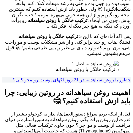
آسیب‌دیده رو جون بده و حتی به رشد موهات کمک کنه. واقعاً
شگفت‌انگیزه! 😍 ولی چطور باید ازش استفاده کنیم که بیشترین
نتیجه رو بگیریم و از این همه خوبی بی‌بهره نمونیم؟ خب، نگران
نباش، چون من اینجا
5 ترکیب خانگی با روغن سیاهدانه
رو برات
آوردم که دیگه به هیچ چیز دیگه‌ای فکر نکنی.
پس اگه آماده‌ای که با این
5 ترکیب خانگی با روغن سیاهدانه
،
قشنگی‌هات رو چند برابر کنی و از شر مشکلات پوست و مو راحت
شی، بزن بریم که وارد دنیای بی‌نظیر زیبایی طبیعی بشیم! 🚀 قول
می‌دم پشیمون نمیشی.
5 ترکیب خانگی با روغن سیاهدانه
چطور با روغن سیاهدانه در 21 روز لکهای پوست رو محو کنی؟
اهمیت روغن سیاهدانه در روتین زیبایی: چرا
باید ازش استفاده کنیم؟ 🤔
قبل از اینکه بریم سراغ دستورالعمل‌ها، بذار یه کوچولو بیشتر از
قدرت این روغن برات بگم. روغن سیاهدانه یه سوپراستاره تو دنیای
مراقبت از پوست و مو. چرا؟ چون حاوی ترکیبات فعالی مثل
تیموکینون (Thymoquinone) هست که خاصیت آنتی‌اکسیدانی و