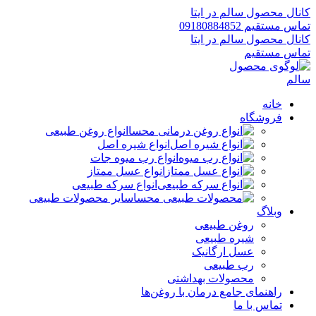
کانال محصول سالم در ایتا
تماس مستقیم 09180884852
کانال محصول سالم در ایتا
تماس مستقیم
خانه
فروشگاه
انواع روغن طبیعی
انواع شیره اصل
انواع رب میوه جات
انواع عسل ممتاز
انواع سرکه طبیعی
سایر محصولات طبیعی
وبلاگ
روغن طبیعی
شیره طبیعی
عسل ارگانیک
رب طبیعی
محصولات بهداشتی
راهنمای جامع درمان با روغن‌ها
تماس با ما