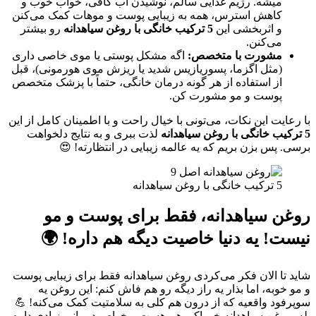
میشه. رژیم غذایی سالم، نوشیدن آب کافی، خواب خوب و
کاهش استرس، همه به زیبایی پوست و موهات کمک می‌کنن
و اثربخشی این
5 ترکیب خانگی با روغن سیاهدانه
رو بیشتر
می‌کنن.
مشورت با متخصص:
اگه مشکل پوستی یا موی خاصی داری
(مثل اگزما، پسوریازیس شدید یا ریزش موی هورمونی)، قبل
از استفاده از هر گونه درمان خانگی، حتماً با پزشک متخصص
پوست و مو مشورت کن.
با رعایت این نکات، می‌تونی با خیال راحت و با اطمینان کامل از این
5 ترکیب خانگی با روغن سیاهدانه
لذت ببری و به نتایج دلخواهت
برسی. پس بزن بریم که یه عالمه زیبایی در انتظارته! 😍
5 ترکیب خانگی با روغن سیاهدانه
روغن سیاهدانه، فقط برای پوست و مو
نیست! یه دنیا خاصیت دیگه هم داره! 🌍
شاید تا الان فکر می‌کردی روغن سیاهدانه فقط برای زیبایی پوست
و مو خوبه، اما بذار یه راز دیگه رو هم فاش کنم: این روغن یه
سوپرفود واقعیه که از درون هم کلی به سلامتیت کمک می‌کنه! 💪
بله، روغن سیاهدانه خوراکی هم هست و خواص درمانی زیادی داره.