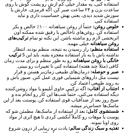
استفاده کنی، یه مقدار خیلی کم ازش رو پشت گوش یا روی
ساعدت بزن و ۲۴ ساعت صبر کن. اگه قرمزی، خارش یا
سوزش شدید دیدی، یعنی بهش حساسیت داری و نباید
استفاده کنی.
خلوص روغن:
حتماً از روغن سیاهدانه ۱۰۰٪ خالص و بکر
استفاده کن. روغن‌های ناخالص یا رقیق شده ممکنه اون
اثربخشی لازم رو نداشته باشن. این نکته تو تمام
ترکیب‌های
روغن سیاهدانه
خیلی مهمه.
استفاده منظم:
راز رسیدن به نتیجه، منظم بودنه. انتظار
نداشته باش با یه بار استفاده معجزه بشه. باید این
5 ترکیب
خانگی با روغن سیاهدانه
رو به طور منظم و برای مدت زمان
کافی (مثلاً چند هفته) استفاده کنی تا تغییرات رو ببینی.
صبر و حوصله:
درمان‌های طبیعی زمان‌بر هستن و قرار
نیست مثل داروهای شیمیایی فوری عمل کنن. صبور باش و
به روند طبیعی اعتماد کن.
اجتناب از آفتاب:
اگه ترکیبی حاوی آبلیمو یا مواد روشن‌کننده
دیگه استفاده می‌کنی، حتماً شب‌ها این کار رو انجام بده و
صبح روز بعد از ضدآفتاب قوی استفاده کن. پوستت بعد از این
ماسک‌ها حساس‌تر میشه.
شستشوی کامل:
بعد از استفاده از ماسک‌ها، مطمئن شو که
پوست یا موهات رو کاملاً آبکشی کردی تا هیچ اثری از مواد
روی اونا نمونه.
تغذیه و سبک زندگی سالم:
یادت نره زیبایی از درون شروع