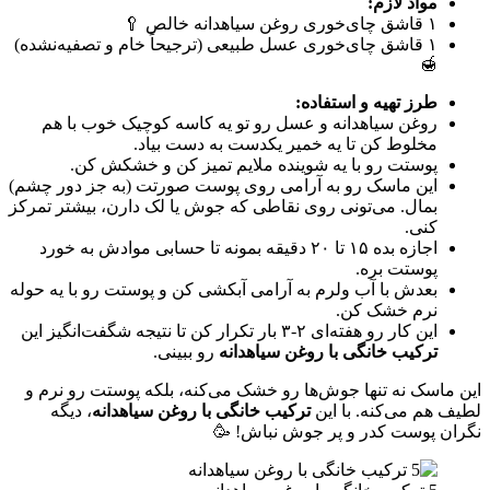
مواد لازم:
۱ قاشق چای‌خوری روغن سیاهدانه خالص 🥄
۱ قاشق چای‌خوری عسل طبیعی (ترجیحاً خام و تصفیه‌نشده)
🍯
طرز تهیه و استفاده:
روغن سیاهدانه و عسل رو تو یه کاسه کوچیک خوب با هم
مخلوط کن تا یه خمیر یکدست به دست بیاد.
پوستت رو با یه شوینده ملایم تمیز کن و خشکش کن.
این ماسک رو به آرامی روی پوست صورتت (به جز دور چشم)
بمال. می‌تونی روی نقاطی که جوش یا لک دارن، بیشتر تمرکز
کنی.
اجازه بده ۱۵ تا ۲۰ دقیقه بمونه تا حسابی موادش به خورد
پوستت بره.
بعدش با آب ولرم به آرامی آبکشی کن و پوستت رو با یه حوله
نرم خشک کن.
این کار رو هفته‌ای ۲-۳ بار تکرار کن تا نتیجه شگفت‌انگیز این
ترکیب خانگی با روغن سیاهدانه
رو ببینی.
این ماسک نه تنها جوش‌ها رو خشک می‌کنه، بلکه پوستت رو نرم و
لطیف هم می‌کنه. با این
ترکیب خانگی با روغن سیاهدانه
، دیگه
نگران پوست کدر و پر جوش نباش! 🥳