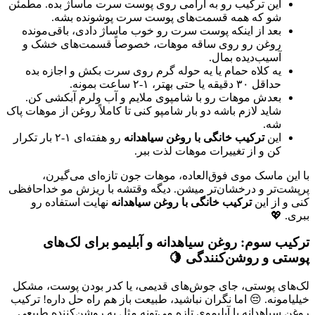
این ترکیب رو به آرامی روی پوست سرت ماساژ بده. مطمئن
شو که همه قسمت‌های پوست سرت پوشونده بشه.
بعد از اینکه پوست سرت رو خوب ماساژ دادی، باقی‌مونده
روغن رو روی ساقه موهات، خصوصاً قسمت‌های خشک و
آسیب‌دیده بمال.
یه کلاه حمام یا یه حوله گرم روی سرت بکش و اجازه بده
حداقل ۳۰ دقیقه یا حتی بهتر، ۱-۲ ساعت بمونه.
بعدش موهات رو با شامپوی ملایم و آب ولرم آبکشی کن.
شاید لازم باشه دو بار شامپو کنی تا کاملاً روغن از موهات پاک
شه.
این
ترکیب خانگی با روغن سیاهدانه
رو هفته‌ای ۱-۲ بار تکرار
کن و از تغییرات موهات لذت ببر.
با این ماسک موی فوق‌العاده، موهات جون تازه‌ای می‌گیرن،
پرپشت‌تر و درخشان‌تر میشن. دیگه وقتشه با ریزش مو خداحافظی
کنی و از این
ترکیب خانگی با روغن سیاهدانه
نهایت استفاده رو
ببری. 💖
ترکیب سوم: روغن سیاهدانه و آبلیمو برای لک‌های
پوستی و روشن‌کنندگی 🍋
لک‌های پوستی، جای جوش‌های قدیمی، یا کدر بودن پوست، مشکل
خیلیامونه. 😔 اما نگران نباشید، طبیعت باز هم راه حل داره! ترکیب
روغن سیاهدانه با آبلیموی تازه می‌تونه مثل یه روشن‌کننده طبیعی