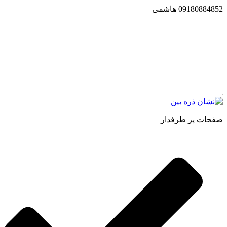
09180884852 هاشمی
مجموعه محصول سالم (محسا) با تولید و ارسال محصولاتی کاملا
طبیعی ، اصل و باکیفیت مطلوب به سراسر کشور ، پتانسیل تامین
حجم انبوهی از سفارشات در داخل کشور را دارا میباشد ما در زمینه
فروش مستقیم انواع روغنهای درمانی و خوراکی ، انواع شیره های
اصل و طبیعی ، انواع رب میوه جات ، انواع عسل ، سرکه های
طبیعی ، ارده کنجد ، کره بادام زمینی و … فعالیت می کنیم.
صفحات پر طرفدار