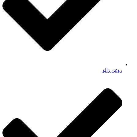
روغن زالو