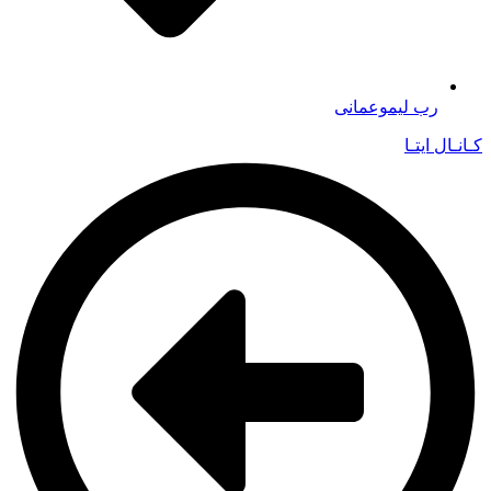
رب لیموعمانی
کـانـال ایتـا