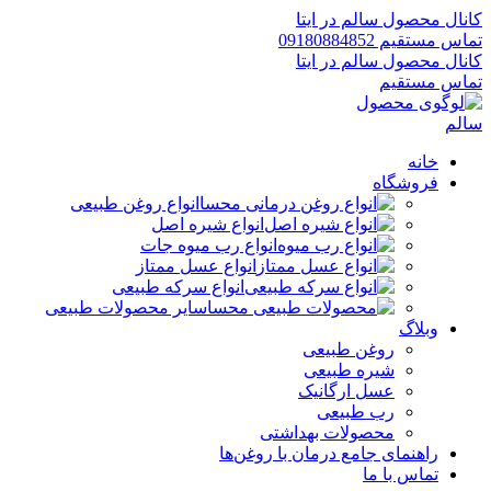
کانال محصول سالم در ایتا
تماس مستقیم 09180884852
کانال محصول سالم در ایتا
تماس مستقیم
خانه
فروشگاه
انواع روغن طبیعی
انواع شیره اصل
انواع رب میوه جات
انواع عسل ممتاز
انواع سرکه طبیعی
سایر محصولات طبیعی
وبلاگ
روغن طبیعی
شیره طبیعی
عسل ارگانیک
رب طبیعی
محصولات بهداشتی
راهنمای جامع درمان با روغن‌ها
تماس با ما