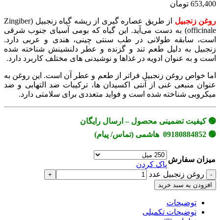
653,400 تومان
روغن زنجبیل
از طریق عصاره گیری از ریشه گیاه زنجبیل (Zingiber
officinale) به دست می‌آید. این گیاه که بومی آسیای جنوب شرقی
است، سابقه طولانی در طب سنتی چینی، هندی و عربی دارد.
زنجبیل به دلیل طعم تند و گزنده و عطر دلنشینش شناخته شده
است و به عنوان ادویه در غذاها و نوشیدنی های مختلف کاربرد دارد.
اما خواص روغن زنجبیل فراتر از طعم و عطر آن است. این روغن به
عنوان منبعی غنی از آنتی اکسیدان ها، ترکیبات ضد التهابی و ضد
میکروبی شناخته شده است و فواید متعددی برای سلامتی دارد.
🟢 کیفیت تضمینی محصول – ارسال رایگان
🟢 09180884852 هاشمی (تماس/ پیام)
میزان سفارش
پاک کردن
روغن زنجبیل عدد
افزودن به سبد خرید
توضیحات
توضیحات تکمیلی