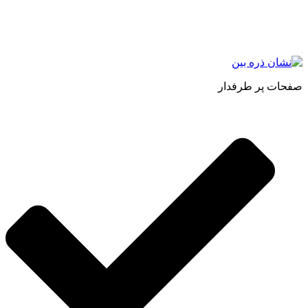
اصل و طبیعی ، انواع رب میوه جات ، انواع عسل ، سرکه های
طبیعی ، ارده کنجد ، کره بادام زمینی و … فعالیت می کنیم.
صفحات پر طرفدار