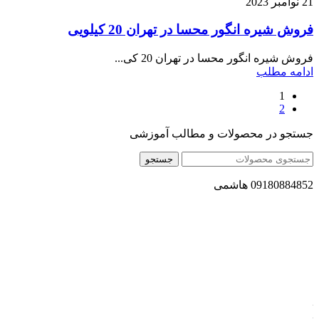
21 نوامبر 2023
فروش شیره انگور محسا در تهران 20 کیلویی
فروش شیره انگور محسا در تهران 20 کی...
ادامه مطلب
1
2
جستجو در محصولات و مطالب آموزشی
جستجو
09180884852 هاشمی
مجموعه محصول سالم (محسا) با تولید و ارسال محصولاتی کاملا
طبیعی ، اصل و باکیفیت مطلوب به سراسر کشور ، پتانسیل تامین
حجم انبوهی از سفارشات در داخل کشور را دارا میباشد ما در زمینه
فروش مستقیم انواع روغنهای درمانی و خوراکی ، انواع شیره های
اصل و طبیعی ، انواع رب میوه جات ، انواع عسل ، سرکه های
طبیعی ، ارده کنجد ، کره بادام زمینی و … فعالیت می کنیم.