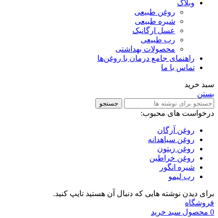
وبلاگ
روغن طبیعی
شیره طبیعی
عسل ارگانیک
رب طبیعی
محصولات بهداشتی
راهنمای جامع درمان با روغن‌ها
تماس با ما
سبد خرید
بستن
جستجو
درخواست های محبوب:
روغن آرگان
روغن سیاهدانه
روغن زیتون
روغن خراطین
شیره انگور
رب لیمو
برای دیدن نوشته هایی که دنبال آن هستید تایپ کنید.
فروشگاه
0
محصول
سبد خرید