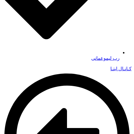
رب لیموعمانی
کـانـال ایتـا