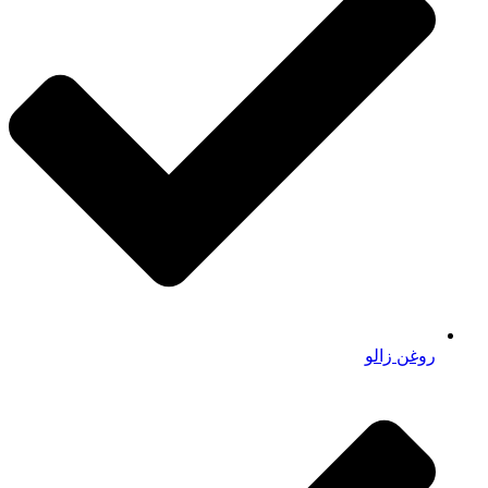
روغن زالو