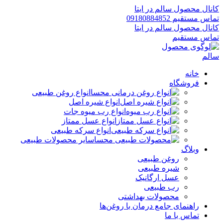
کانال محصول سالم در ایتا
تماس مستقیم 09180884852
کانال محصول سالم در ایتا
تماس مستقیم
خانه
فروشگاه
انواع روغن طبیعی
انواع شیره اصل
انواع رب میوه جات
انواع عسل ممتاز
انواع سرکه طبیعی
سایر محصولات طبیعی
وبلاگ
روغن طبیعی
شیره طبیعی
عسل ارگانیک
رب طبیعی
محصولات بهداشتی
راهنمای جامع درمان با روغن‌ها
تماس با ما