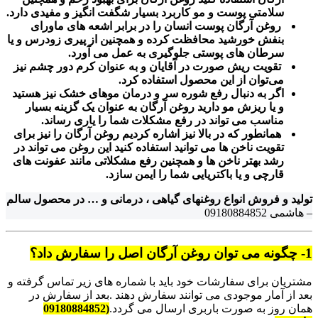
سلامتی پوست و مو کاربرد بسیار شگفت انگیز و مفیدی دارد.
روغن آرگان پوست انسان را در برابر اشعه های ماورای
بنفش خورشید محافظت کرده و همچنین از پیری زودرس و یا
سرطان های پوستی جلوگیری به عمل می آورد.
تقویت ریش صورت در آقایان و به عنوان کرم دور چشم نیز
می‌توان از این محصول استفاده کرد.
اگر به دنبال رفع شوره سر و درمان موهای خشک نیز هستید
و یا ریزش مو دارید روغن آرگان به عنوان یک گزینه بسیار
مناسب می تواند در رفع مشکلات شما را یاری رساند.
همانطور که در بالا نیز اشاره کردیم روغن آرگان را نیز برای
تقویت ناخن ها می توانید استفاده کنید این روغن می تواند در
رشد بهتر ناخن ها و همچنین رفع مشکلاتی مانند عفونت های
قارچی و یا باکتریایی شما را ایمن سازد.
تولید و فروش انواع روغنهای گیاهی ، درمانی و … در محصول سالم
– هاشمی 09180884852
1- چگونه می توان روغن آرگان اصل را سفارش داد؟
مشتریان برای سفارشات خود باید با شماره های زیر تماس گرفته و
بعد از آمار موجودی می توانند سفارش دهند .بعد از سفارش در
همان روز به صورت باربری ارسال می گردد.
(09180884852