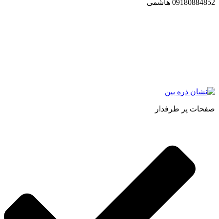
09180884852 هاشمی
مجموعه محصول سالم (محسا) با تولید و ارسال محصولاتی کاملا
طبیعی ، اصل و باکیفیت مطلوب به سراسر کشور ، پتانسیل تامین
حجم انبوهی از سفارشات در داخل کشور را دارا میباشد ما در زمینه
فروش مستقیم انواع روغنهای درمانی و خوراکی ، انواع شیره های
اصل و طبیعی ، انواع رب میوه جات ، انواع عسل ، سرکه های
طبیعی ، ارده کنجد ، کره بادام زمینی و … فعالیت می کنیم.
صفحات پر طرفدار