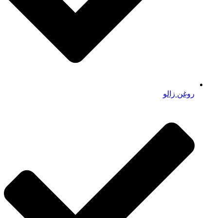
روغن زالو