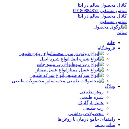
کانال محصول سالم در ایتا
تماس مستقیم 09180884852
کانال محصول سالم در ایتا
تماس مستقیم
خانه
فروشگاه
انواع روغن طبیعی
انواع شیره اصل
انواع رب میوه جات
انواع عسل ممتاز
انواع سرکه طبیعی
سایر محصولات طبیعی
وبلاگ
روغن طبیعی
شیره طبیعی
عسل ارگانیک
رب طبیعی
محصولات بهداشتی
راهنمای جامع درمان با روغن‌ها
تماس با ما