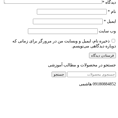
دیدگاه
*
نام
*
ایمیل
*
وب‌ سایت
ذخیره نام، ایمیل و وبسایت من در مرورگر برای زمانی که
دوباره دیدگاهی می‌نویسم.
جستجو در محصولات و مطالب آموزشی
جستجو
09180884852 هاشمی
مجموعه محصول سالم (محسا) با تولید و ارسال محصولاتی کاملا
طبیعی ، اصل و باکیفیت مطلوب به سراسر کشور ، پتانسیل تامین
حجم انبوهی از سفارشات در داخل کشور را دارا میباشد ما در زمینه
فروش مستقیم انواع روغنهای درمانی و خوراکی ، انواع شیره های
اصل و طبیعی ، انواع رب میوه جات ، انواع عسل ، سرکه های