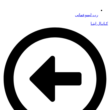
رب لیموعمانی
کـانـال ایتـا